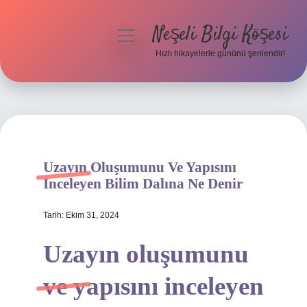
Neşeli Bilgi Köşesi
menüyü
aç
Hızlı hikayelerle gününü şenlendir!
Anasayfa
Gizlilik Politikası
Yasal Uyarı
Uzayın Oluşumunu Ve Yapısını
Hakkımızda
Inceleyen Bilim Dalına Ne Denir
Tarih: Ekim 31, 2024
Uzayın oluşumunu
ve yapısını inceleyen