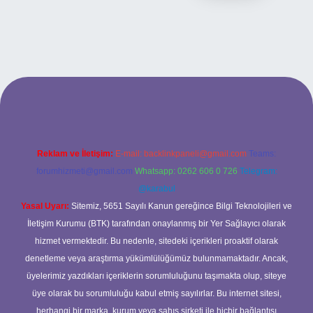
si
Reklam ve İletişim:
E-mail:
backlinkpaneli@gmail.com
Teams:
forumhizmeti@gmail.com
Whatsapp: 0262 606 0 726
Telegram:
@karabul
Yasal Uyarı:
Sitemiz, 5651 Sayılı Kanun gereğince Bilgi Teknolojileri ve
İletişim Kurumu (BTK) tarafından onaylanmış bir Yer Sağlayıcı olarak
hizmet vermektedir. Bu nedenle, sitedeki içerikleri proaktif olarak
denetleme veya araştırma yükümlülüğümüz bulunmamaktadır. Ancak,
üyelerimiz yazdıkları içeriklerin sorumluluğunu taşımakta olup, siteye
üye olarak bu sorumluluğu kabul etmiş sayılırlar. Bu internet sitesi,
herhangi bir marka, kurum veya şahıs şirketi ile hiçbir bağlantısı