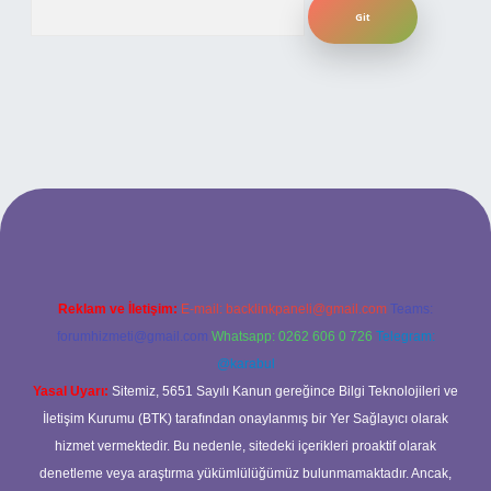
ilbet bahis sitesi
Reklam ve İletişim:
E-mail:
backlinkpaneli@gmail.com
Teams:
forumhizmeti@gmail.com
Whatsapp: 0262 606 0 726
Telegram:
@karabul
Yasal Uyarı:
Sitemiz, 5651 Sayılı Kanun gereğince Bilgi Teknolojileri ve
İletişim Kurumu (BTK) tarafından onaylanmış bir Yer Sağlayıcı olarak
hizmet vermektedir. Bu nedenle, sitedeki içerikleri proaktif olarak
denetleme veya araştırma yükümlülüğümüz bulunmamaktadır. Ancak,