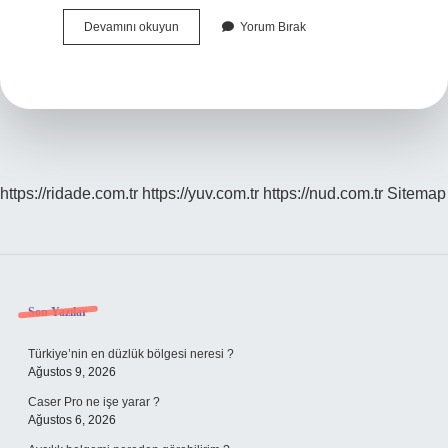
Uzayın
Devamını okuyun
Yorum Bırak
Oluşumunu
Ve
Yapısını
Inceleyen
Bilim
Dalına
Ne
Denir
https://ridade.com.tr
https://yuv.com.tr
https://nud.com.tr
Sitemap
Sidebar
Son Yazılar
Türkiye’nin en düzlük bölgesi neresi ?
Ağustos 9, 2026
Caser Pro ne işe yarar ?
Ağustos 6, 2026