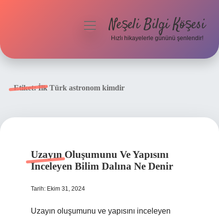
Neşeli Bilgi Köşesi
menüyü
aç
Hızlı hikayelerle gününü şenlendir!
Anasayfa
Gizlilik Politikası
Etiket:
İlk Türk astronom kimdir
Yasal Uyarı
Hakkımızda
Uzayın Oluşumunu Ve Yapısını
Inceleyen Bilim Dalına Ne Denir
Tarih: Ekim 31, 2024
Uzayın oluşumunu ve yapısını inceleyen