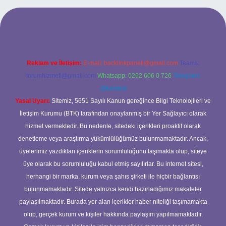
bahis sitesi
Reklam ve İletişim:
E-mail:
backlinkpaneli@gmail.com
Teams:
forumhizmeti@gmail.com
Whatsapp: 0262 606 0 726
Telegram:
@karabul
Yasal Uyarı:
Sitemiz, 5651 Sayılı Kanun gereğince Bilgi Teknolojileri ve
İletişim Kurumu (BTK) tarafından onaylanmış bir Yer Sağlayıcı olarak
hizmet vermektedir. Bu nedenle, sitedeki içerikleri proaktif olarak
denetleme veya araştırma yükümlülüğümüz bulunmamaktadır. Ancak,
üyelerimiz yazdıkları içeriklerin sorumluluğunu taşımakta olup, siteye
üye olarak bu sorumluluğu kabul etmiş sayılırlar. Bu internet sitesi,
herhangi bir marka, kurum veya şahıs şirketi ile hiçbir bağlantısı
bulunmamaktadır. Sitede yalnızca kendi hazırladığımız makaleler
paylaşılmaktadır. Burada yer alan içerikler haber niteliği taşımamakta
olup, gerçek kurum ve kişiler hakkında paylaşım yapılmamaktadır.