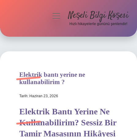
Neşeli Bilgi Köşesi
menüyü
aç
Hızlı hikayelerle gününü şenlendir!
Anasayfa
Gizlilik Politikası
Yasal Uyarı
Elektrik bantı yerine ne
Hakkımızda
kullanabilirim ?
Tarih: Haziran 23, 2026
Elektrik Bantı Yerine Ne
Kullanabilirim? Sessiz Bir
Tamir Masasının Hikâyesi