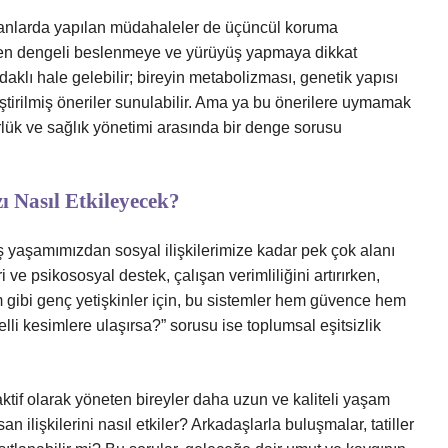
 alanlarda yapılan müdahaleler de üçüncül koruma
en dengeli beslenmeye ve yürüyüş yapmaya dikkat
klı hale gelebilir; bireyin metabolizması, genetik yapısı
eştirilmiş öneriler sunulabilir. Ama ya bu önerilere uymamak
ürlük ve sağlık yönetimi arasında bir denge sorusu
 Nasıl Etkileyecek?
 yaşamımızdan sosyal ilişkilerimize kadar pek çok alanı
i ve psikososyal destek, çalışan verimliliğini artırırken,
m gibi genç yetişkinler için, bu sistemler hem güvence hem
li kesimlere ulaşırsa?” sorusu ise toplumsal eşitsizlik
 aktif olarak yöneten bireyler daha uzun ve kaliteli yaşam
an ilişkilerini nasıl etkiler? Arkadaşlarla buluşmalar, tatiller