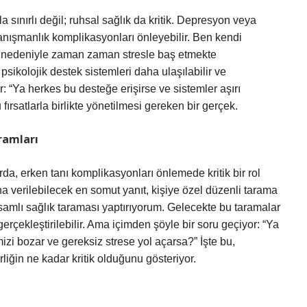
a sınırlı değil; ruhsal sağlık da kritik. Depresyon veya
nışmanlık komplikasyonları önleyebilir. Ben kendi
ı nedeniyle zaman zaman stresle baş etmekte
sikolojik destek sistemleri daha ulaşılabilir ve
or: “Ya herkes bu desteğe erişirse ve sistemler aşırı
fırsatlarla birlikte yönetilmesi gereken bir gerçek.
ramları
arda, erken tanı komplikasyonları önlemede kritik bir rol
a verilebilecek en somut yanıt, kişiye özel düzenli tarama
psamlı sağlık taraması yaptırıyorum. Gelecekte bu taramalar
rçekleştirilebilir. Ama içimden şöyle bir soru geçiyor: “Ya
mizi bozar ve gereksiz strese yol açarsa?” İşte bu,
liğin ne kadar kritik olduğunu gösteriyor.