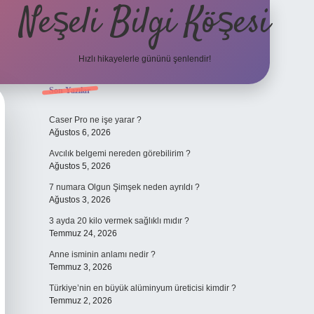
Neşeli Bilgi Köşesi
Hızlı hikayelerle gününü şenlendir!
Sidebar
Son Yazılar
ilbet bahis site
Caser Pro ne işe yarar ?
Ağustos 6, 2026
Avcılık belgemi nereden görebilirim ?
Ağustos 5, 2026
7 numara Olgun Şimşek neden ayrıldı ?
Ağustos 3, 2026
3 ayda 20 kilo vermek sağlıklı mıdır ?
Temmuz 24, 2026
Anne isminin anlamı nedir ?
Temmuz 3, 2026
Türkiye’nin en büyük alüminyum üreticisi kimdir ?
Temmuz 2, 2026