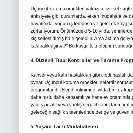
Üçüncül koruma örnekleri yalnızca fiziksel sağlıkl
anksiyete gibi durumlarda, erken müdahale ve da
hayatımda, yoğun iş temposu ve gelecek kaygıs
zorlanıyorum. Önümüzdeki 5-10 yılda, şehirlerde p
kişiselleştirilmiş hale gelebilir. Ama aklıma geliy
kalabalıklaşırsa?” Bu kaygı, teknolojinin sunduğu 
4. Düzenli Tıbbi Kontroller ve Tarama Prog
Kanser veya kalp hastalıkları gibi ciddi hastalıkl
oynar. Üçüncül koruma örnekleri nelerdir sorusun
programlarıdır. Kendi rutinimde, yılda bir kez ka
daha hızlı, daha kapsamlı ve hatta ev ortamında ge
yanlış pozitif veya yanlış negatif sonuçlar morali
geleceğin sağlık sistemlerinde denge ve güvenilir
5. Yaşam Tarzı Müdahaleleri