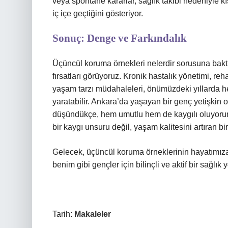
veya spontane kararlar, sağlık takibi nedeniyle kı
iç içe geçtiğini gösteriyor.
Sonuç: Denge ve Farkındalık
Üçüncül koruma örnekleri nelerdir sorusuna baktı
fırsatları görüyoruz. Kronik hastalık yönetimi, re
yaşam tarzı müdahaleleri, önümüzdeki yıllarda 
yaratabilir. Ankara’da yaşayan bir genç yetişkin 
düşündükçe, hem umutlu hem de kaygılı oluyorum
bir kaygı unsuru değil, yaşam kalitesini artıran b
Gelecek, üçüncül koruma örneklerinin hayatımıza
benim gibi gençler için bilinçli ve aktif bir sağlık
Tarih:
Makaleler