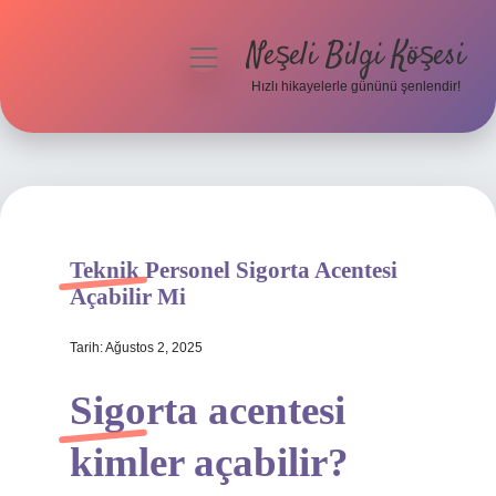
Neşeli Bilgi Köşesi
menüyü
aç
Hızlı hikayelerle gününü şenlendir!
Anasayfa
Gizlilik Politikası
Yasal Uyarı
Teknik Personel Sigorta Acentesi
Hakkımızda
Açabilir Mi
Tarih: Ağustos 2, 2025
Sigorta acentesi
kimler açabilir?