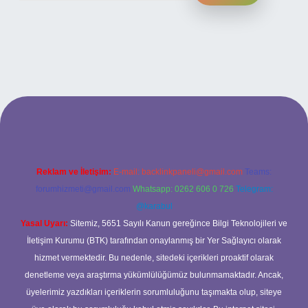
esi
Reklam ve İletişim:
E-mail:
backlinkpaneli@gmail.com
Teams:
forumhizmeti@gmail.com
Whatsapp: 0262 606 0 726
Telegram:
@karabul
Yasal Uyarı:
Sitemiz, 5651 Sayılı Kanun gereğince Bilgi Teknolojileri ve
İletişim Kurumu (BTK) tarafından onaylanmış bir Yer Sağlayıcı olarak
hizmet vermektedir. Bu nedenle, sitedeki içerikleri proaktif olarak
denetleme veya araştırma yükümlülüğümüz bulunmamaktadır. Ancak,
üyelerimiz yazdıkları içeriklerin sorumluluğunu taşımakta olup, siteye