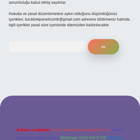
sorumluluğu kabul etmiş sayılırlar.
Hukuka ve yasal düzenlemelere aykırı olduğunu düşündüğünüz
içerikleri,
backlinkpanelicomtr@gmail.com
adresine bildirmeniz halinde,
ilgili içerikler yasal süre içerisinde sitemizden kaldırılacaktır.
Arama
sitesi
Reklam ve İletişim:
E-mail:
backlinkpaneli@gmail.com
Teams:
forumhizmeti@gmail.com
Whatsapp: 0262 606 0 726
Telegram: