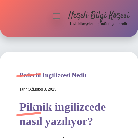
Neşeli Bilgi Köşesi
menüyü
aç
Hızlı hikayelerle gününü şenlendir!
Anasayfa
Gizlilik Politikası
Yasal Uyarı
Pederin Ingilizcesi Nedir
Hakkımızda
Tarih: Ağustos 3, 2025
Piknik ingilizcede
nasıl yazılıyor?