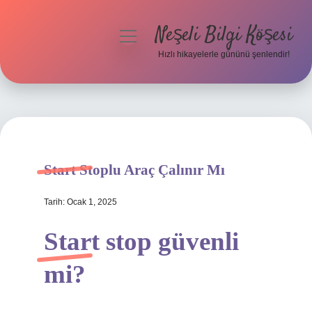
Neşeli Bilgi Köşesi
menüyü
aç
Hızlı hikayelerle gününü şenlendir!
Anasayfa
Gizlilik Politikası
Yasal Uyarı
Start Stoplu Araç Çalınır Mı
Hakkımızda
Tarih: Ocak 1, 2025
Start stop güvenli
mi?