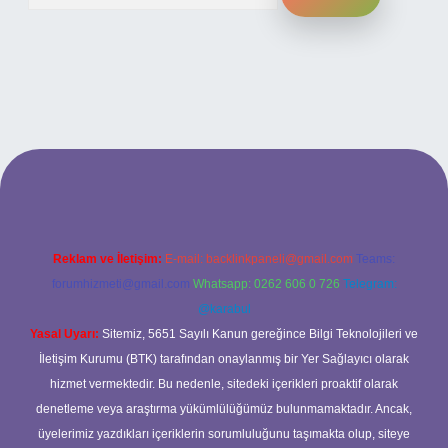
si
Reklam ve İletişim:
E-mail:
backlinkpaneli@gmail.com
Teams:
forumhizmeti@gmail.com
Whatsapp: 0262 606 0 726
Telegram:
@karabul
Yasal Uyarı:
Sitemiz, 5651 Sayılı Kanun gereğince Bilgi Teknolojileri ve
İletişim Kurumu (BTK) tarafından onaylanmış bir Yer Sağlayıcı olarak
hizmet vermektedir. Bu nedenle, sitedeki içerikleri proaktif olarak
denetleme veya araştırma yükümlülüğümüz bulunmamaktadır. Ancak,
üyelerimiz yazdıkları içeriklerin sorumluluğunu taşımakta olup, siteye