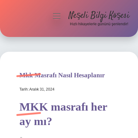
Neşeli Bilgi Köşesi
menüyü
aç
Hızlı hikayelerle gününü şenlendir!
Anasayfa
Gizlilik Politikası
Yasal Uyarı
Mkk Masrafı Nasıl Hesaplanır
Hakkımızda
Tarih: Aralık 31, 2024
MKK masrafı her
ay mı?