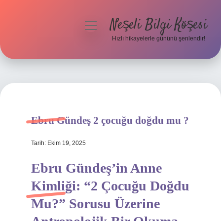
Neşeli Bilgi Köşesi
menüyü
aç
Hızlı hikayelerle gününü şenlendir!
Anasayfa
Gizlilik Politikası
Yasal Uyarı
Ebru Gündeş 2 çocuğu doğdu mu ?
Hakkımızda
Tarih: Ekim 19, 2025
Ebru Gündeş’in Anne
Kimliği: “2 Çocuğu Doğdu
Mu?” Sorusu Üzerine