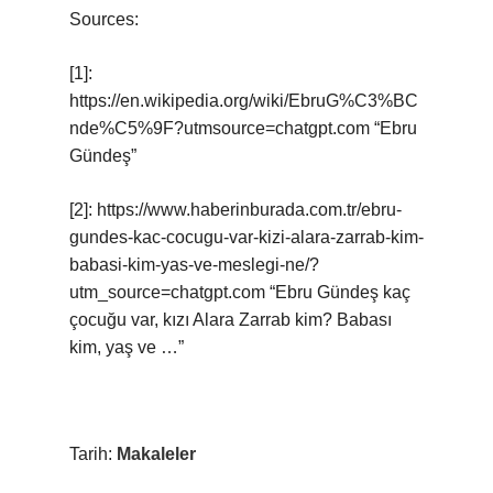
Sources:
[1]:
https://en.wikipedia.org/wiki/EbruG%C3%BC
nde%C5%9F?utmsource=chatgpt.com “Ebru
Gündeş”
[2]: https://www.haberinburada.com.tr/ebru-
gundes-kac-cocugu-var-kizi-alara-zarrab-kim-
babasi-kim-yas-ve-meslegi-ne/?
utm_source=chatgpt.com “Ebru Gündeş kaç
çocuğu var, kızı Alara Zarrab kim? Babası
kim, yaş ve …”
Tarih:
Makaleler