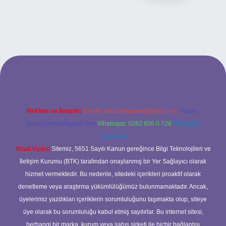
lbet bahis sitesi
Reklam ve İletişim:
E-mail:
backlinkpaneli@gmail.com
Teams:
forumhizmeti@gmail.com
Whatsapp: 0262 606 0 726
Telegram:
@karabul
Yasal Uyarı:
Sitemiz, 5651 Sayılı Kanun gereğince Bilgi Teknolojileri ve
İletişim Kurumu (BTK) tarafından onaylanmış bir Yer Sağlayıcı olarak
hizmet vermektedir. Bu nedenle, sitedeki içerikleri proaktif olarak
denetleme veya araştırma yükümlülüğümüz bulunmamaktadır. Ancak,
üyelerimiz yazdıkları içeriklerin sorumluluğunu taşımakta olup, siteye
üye olarak bu sorumluluğu kabul etmiş sayılırlar. Bu internet sitesi,
herhangi bir marka, kurum veya şahıs şirketi ile hiçbir bağlantısı