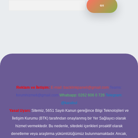
Arama
sitesi
Reklam ve İletişim:
E-mail:
backlinkpaneli@gmail.com
Teams:
forumhizmeti@gmail.com
Whatsapp: 0262 606 0 726
Telegram:
@karabul
Yasal Uyarı:
Sitemiz, 5651 Sayılı Kanun gereğince Bilgi Teknolojileri ve
İletişim Kurumu (BTK) tarafından onaylanmış bir Yer Sağlayıcı olarak
hizmet vermektedir. Bu nedenle, sitedeki içerikleri proaktif olarak
denetleme veya araştırma yükümlülüğümüz bulunmamaktadır. Ancak,