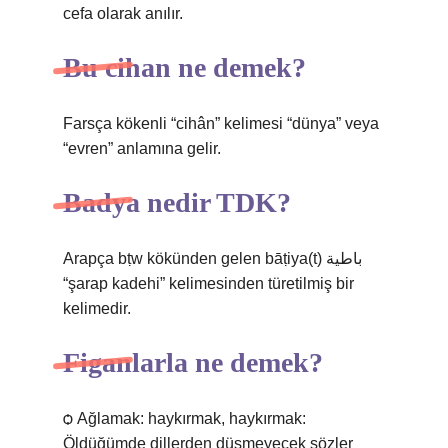
cefa olarak anılır.
Bu cihan ne demek?
Farsça kökenli “cihân” kelimesi “dünya” veya
“evren” anlamına gelir.
Badya nedir TDK?
Arapça bṭw kökünden gelen bāṭiya(t) باطية
“şarap kadehi” kelimesinden türetilmiş bir
kelimedir.
Figanlarla ne demek?
ѻ Ağlamak: haykırmak, haykırmak:
Öldüğümde dillerden düşmeyecek sözler