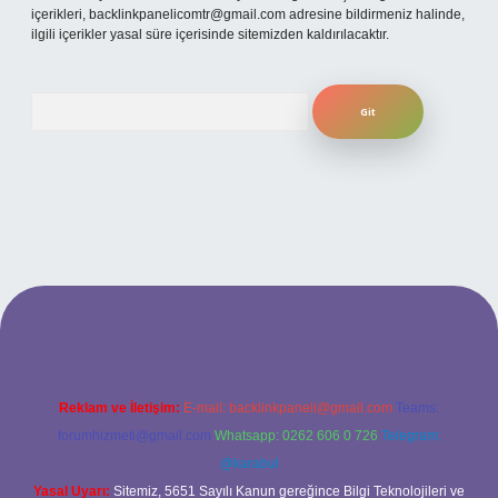
içerikleri,
backlinkpanelicomtr@gmail.com
adresine bildirmeniz halinde,
ilgili içerikler yasal süre içerisinde sitemizden kaldırılacaktır.
Arama
sitesi
Reklam ve İletişim:
E-mail:
backlinkpaneli@gmail.com
Teams:
forumhizmeti@gmail.com
Whatsapp: 0262 606 0 726
Telegram:
@karabul
Yasal Uyarı:
Sitemiz, 5651 Sayılı Kanun gereğince Bilgi Teknolojileri ve