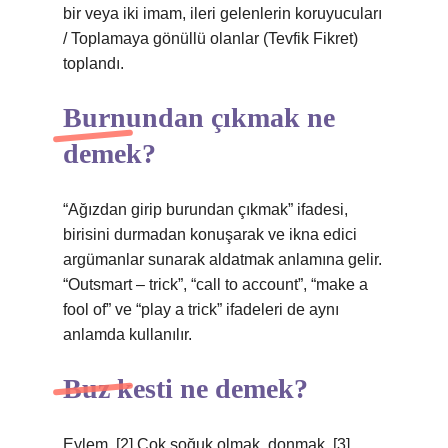
bir veya iki imam, ileri gelenlerin koruyucuları
/ Toplamaya gönüllü olanlar (Tevfik Fikret)
toplandı.
Burnundan çıkmak ne
demek?
“Ağızdan girip burundan çıkmak” ifadesi,
birisini durmadan konuşarak ve ikna edici
argümanlar sunarak aldatmak anlamına gelir.
“Outsmart – trick”, “call to account”, “make a
fool of” ve “play a trick” ifadeleri de aynı
anlamda kullanılır.
Buz kesti ne demek?
Eylem. [2] Çok soğuk olmak, donmak. [3]