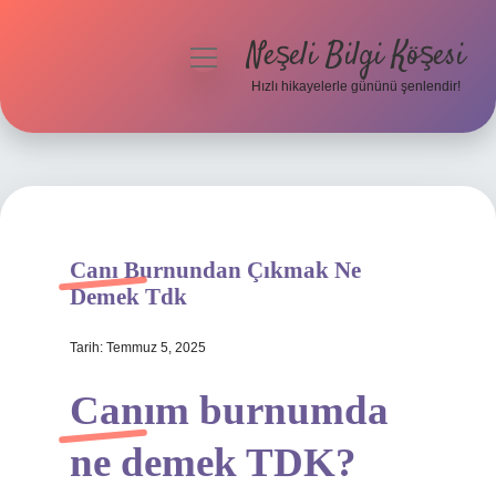
Neşeli Bilgi Köşesi
menüyü
aç
Hızlı hikayelerle gününü şenlendir!
Anasayfa
Gizlilik Politikası
Yasal Uyarı
Canı Burnundan Çıkmak Ne
Hakkımızda
Demek Tdk
Tarih: Temmuz 5, 2025
Canım burnumda
ne demek TDK?