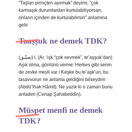
“Taşları pirinçten ayırmak” deyimi, “çok
karmaşık durumlardan kurtulabiliyorsan,
onların içinden de kurtulabilirsin” anlamına
gelir.
Taaşşuk ne demek TDK?
(ﺗﻌﺸّﻖ) I. (Ar. ‘işḳ “çok sevmek”, te’aşşuḳ’dan)
Aşık olma, gönlünü verme: Herkes gibi senin
de zevke meyli var / Keşke bu te’aşḳ’un, bu
tasavvurun ne anlama geldiğini bilseydim
(Abdü’lhak Hâmit). Ne yazık ki o zaman bunu
anladım (Cenap Şahabeddin).
Müspet menfi ne demek
TDK?