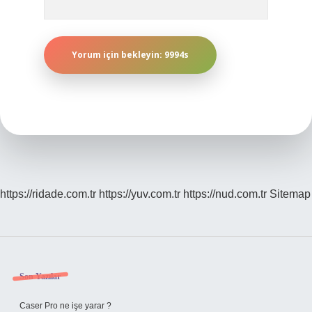
https://ridade.com.tr
https://yuv.com.tr
https://nud.com.tr
Sitemap
Sidebar
Son Yazılar
Caser Pro ne işe yarar ?