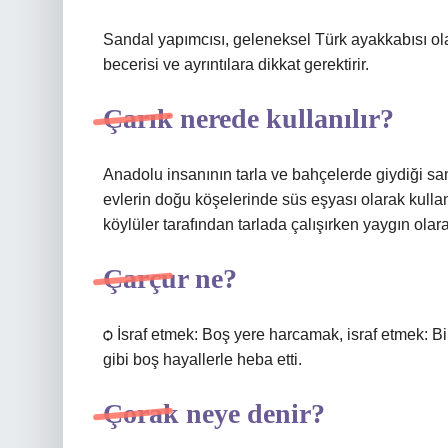
Sandal yapımcısı, geleneksel Türk ayakkabısı ola
becerisi ve ayrıntılara dikkat gerektirir.
Çarık nerede kullanılır?
Anadolu insanının tarla ve bahçelerde giydiği san
evlerin doğu köşelerinde süs eşyası olarak kullan
köylüler tarafından tarlada çalışırken yaygın olara
Çarçur ne?
ѻ İsraf etmek: Boş yere harcamak, israf etmek: Bir
gibi boş hayallerle heba etti.
Çorak neye denir?