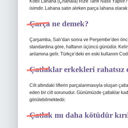
Kotili Lahana (Çhahala) Rize Tarifi Nasıl Yapılır
isimdir. Lahana satın alırken parça lahana olarak s
Çarça ne demek?
Çarşamba, Salı’dan sonra ve Perşembe’den önce
standardına göre, haftanın üçüncü günüdür. Kelime Farsça’dan gelir: رشنبه
anlamına gelir. Türkçe’deki en eski kullanım Co
Çatlaklar erkekleri rahatsız
Cilt altındaki liflerin parçalanmasıyla oluşan çatl
eden bir cilt sorunudur. Günümüzde çatlaklar kad
görülebilmektedir.
Çatlak mı daha kötüdür kır