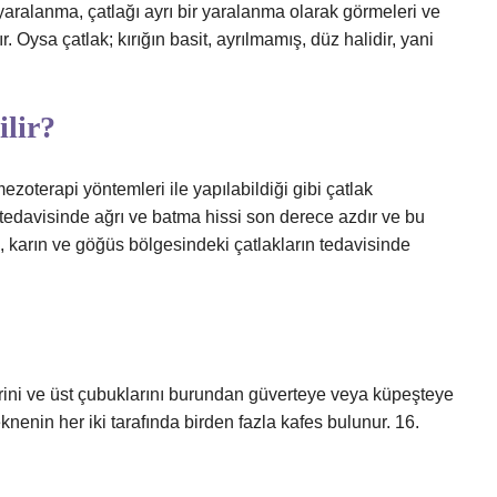
ir yaralanma, çatlağı ayrı bir yaralanma olarak görmeleri ve
 Oysa çatlak; kırığın basit, ayrılmamış, düz halidir, yani
ilir?
ezoterapi yöntemleri ile yapılabildiği gibi çatlak
r tedavisinde ağrı ve batma hissi son derece azdır ve bu
ça, karın ve göğüs bölgesindeki çatlakların tedavisinde
lerini ve üst çubuklarını burundan güverteye veya küpeşteye
eknenin her iki tarafında birden fazla kafes bulunur. 16.