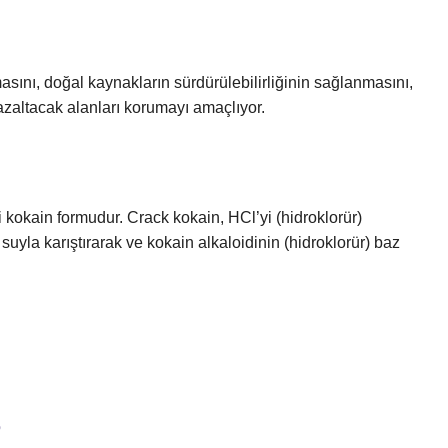
sını, doğal kaynakların sürdürülebilirliğinin sağlanmasını,
azaltacak alanları korumayı amaçlıyor.
i kokain formudur. Crack kokain, HCl’yi (hidroklorür)
yla karıştırarak ve kokain alkaloidinin (hidroklorür) baz
?