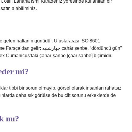
? Cotilli Lahana ismi Karadeniz yöresinde kullanılan bir
atın alabilirsiniz.
 gelen haftanın günüdür. Uluslararası ISO 8601
چها çahâr şenbe, “dördüncü gün”
dex Cumanicus’taki çahar-şanbe [çaar sanbe] biçimidir.
 eder mi?
aklar tıbbi bir sorun olmayıp, görsel olarak insanları rahatsız
ınlarda daha sık görülse de bu cilt sorunu erkeklerde de
ık mı?