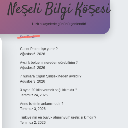
Neşeli Bilgi Köşesi
Hızlı hikayelerle gününü şenlendir!
Sidebar
Son Yazılar
ilbet bahis sites
Caser Pro ne işe yarar ?
Ağustos 6, 2026
Avcılık belgemi nereden görebilirim ?
Ağustos 5, 2026
7 numara Olgun Şimşek neden ayrıldı ?
Ağustos 3, 2026
3 ayda 20 kilo vermek sağlıklı mıdır ?
Temmuz 24, 2026
Anne isminin anlamı nedir ?
Temmuz 3, 2026
Türkiye’nin en büyük alüminyum üreticisi kimdir ?
Temmuz 2, 2026