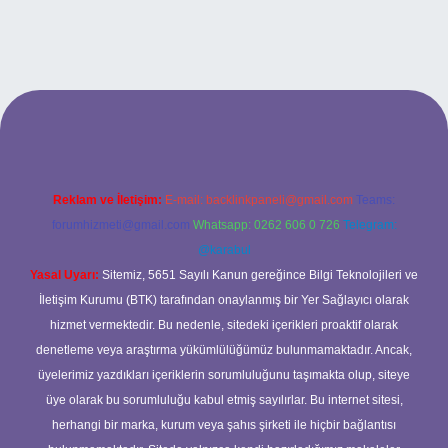
tesi
Reklam ve İletişim:
E-mail:
backlinkpaneli@gmail.com
Teams:
forumhizmeti@gmail.com
Whatsapp: 0262 606 0 726
Telegram:
@karabul
Yasal Uyarı:
Sitemiz, 5651 Sayılı Kanun gereğince Bilgi Teknolojileri ve
İletişim Kurumu (BTK) tarafından onaylanmış bir Yer Sağlayıcı olarak
hizmet vermektedir. Bu nedenle, sitedeki içerikleri proaktif olarak
denetleme veya araştırma yükümlülüğümüz bulunmamaktadır. Ancak,
üyelerimiz yazdıkları içeriklerin sorumluluğunu taşımakta olup, siteye
üye olarak bu sorumluluğu kabul etmiş sayılırlar. Bu internet sitesi,
herhangi bir marka, kurum veya şahıs şirketi ile hiçbir bağlantısı