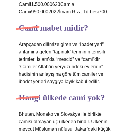
Camii1.500.000623Camia
Camii950.0002022İmam Rıza Türbesi700.
Cami mabet midir?
Arapçadan dilimize giren ve “ibadet yeri”
anlamına gelen “tapınak” teriminin temsili
terimleri İslam’da “mescid” ve “cami”dir.
“Camiler Allah’ın yeryüzündeki evleridir”
hadisinin anlayışına göre tüm camiler ve
ibadet yerleri saygıya layık kabul edilir.
Hangi ülkede cami yok?
Bhutan, Monako ve Slovakya ile birlikte
camisi olmayan üç ülkeden biridir. Ülkenin
mevcut Müslüman nüfusu, Jakar’daki küçük