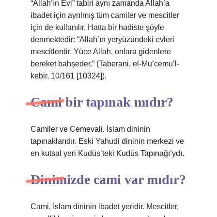
“Allah’ın Evi” tabiri aynı zamanda Allah’a
ibadet için ayrılmış tüm camiler ve mescitler
için de kullanılır. Hatta bir hadiste şöyle
denmektedir: “Allah’ın yeryüzündeki evleri
mescitlerdir. Yüce Allah, onlara gidenlere
bereket bahşeder.” (Taberani, el-Mu’cemu’l-
kebir, 10/161 [10324]).
Cami bir tapınak mıdır?
Camiler ve Cemevali, İslam dininin
tapınaklarıdır. Eski Yahudi dininin merkezi ve
en kutsal yeri Kudüs’teki Kudüs Tapınağı’ydı.
Dinimizde cami var mıdır?
Cami, İslam dininin ibadet yeridir. Mescitler,