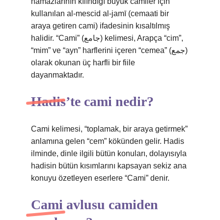
namazlarının kılındığı büyük camiler için
kullanılan al-mescid al-jamī (cemaati bir
araya getiren cami) ifadesinin kısaltılmış
halidir. “Cami” (جامع) kelimesi, Arapça “cim”,
“mim” ve “ayn” harflerini içeren “cemea” (جمع)
olarak okunan üç harfli bir fiile
dayanmaktadır.
Hadis’te cami nedir?
Cami kelimesi, “toplamak, bir araya getirmek”
anlamına gelen “cem” kökünden gelir. Hadis
ilminde, dinle ilgili bütün konuları, dolayısıyla
hadisin bütün kısımlarını kapsayan sekiz ana
konuyu özetleyen eserlere “Cami” denir.
Cami avlusu camiden