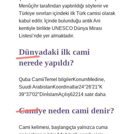
Menûçihr tarafından yaptırıldığı söylenir ve
Türkiye sınırları içindeki ilk Türk camisi olarak
kabul edilir. İçinde bulunduğu antik Ani
kentiyle birlikte UNESCO Dünya Mirası
Listesi’nde yer almaktadır.
Dünyadaki ilk cami
nerede yapıldı?
Quba CamiiTemel bilgilerKonumMedine,
Suudi ArabistanKoordinatlar24°26′21″K
39°37′02″DinİslamAçılış62214 satır daha
Camiye neden cami denir?
Cami kelimesi, başlangıçta yalnızca cuma