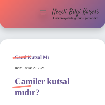
Neşeli Bilgi Köşesi
menüyü
aç
Hızlı hikayelerle gününü şenlendir!
Anasayfa
Gizlilik Politikası
Yasal Uyarı
Cami Kutsal Mı
Hakkımızda
Tarih: Haziran 29, 2025
Camiler kutsal
mıdır?