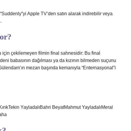
“Suddenly”yi Apple TV’den satın alarak indirebilir veya
.
yor?
için çekilemeyen filmin final sahnesidir: Bu final
eni babasının dağılması ya da kızının bilmeden suçunu
a Gülendam’ın mezarı başında kemanıyla “Enternasyonal”i
KırıkTekin YayladalıBahri BeyatMahmut YayladalıMeral
aha
k?