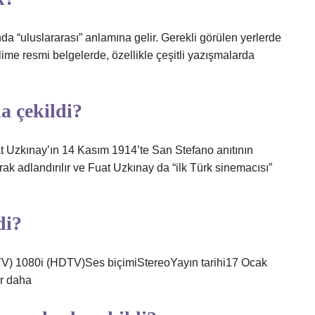
 “uluslararası” anlamına gelir. Gerekli görülen yerlerde
lime resmi belgelerde, özellikle çeşitli yazışmalarda
a çekildi?
uat Uzkınay’ın 14 Kasım 1914’te San Stefano anıtının
olarak adlandırılır ve Fuat Uzkınay da “ilk Türk sinemacısı”
di?
TV) 1080i (HDTV)Ses biçimiStereoYayın tarihi17 Ocak
r daha