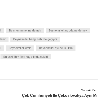
di
Beymen minel ne demek
Beynelmilel argoda ne demek
lenir
Beynelmilel hangi şehirde geçiyor
i
Beynelmilel kimin
Beynelmilel oyuncusu kim
En eski Türk filmi kaç yılında çekildi
Sonraki Yazı
Çek Cumhuriyeti Ile Çekoslovakya Aynı Mı