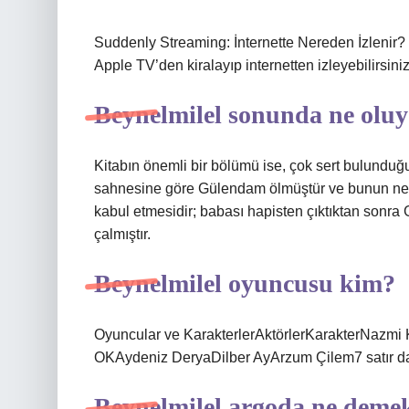
Suddenly Streaming: İnternette Nereden İzlenir? 
Apple TV’den kiralayıp internetten izleyebilirsiniz
Beynelmilel sonunda ne olu
Kitabın önemli bir bölümü ise, çok sert bulunduğu 
sahnesine göre Gülendam ölmüştür ve bunun ned
kabul etmesidir; babası hapisten çıktıktan sonr
çalmıştır.
Beynelmilel oyuncusu kim?
Oyuncular ve KarakterlerAktörlerKarakterNazmi 
OKAydeniz DeryaDilber AyArzum Çilem7 satır d
Beynelmilel argoda ne deme