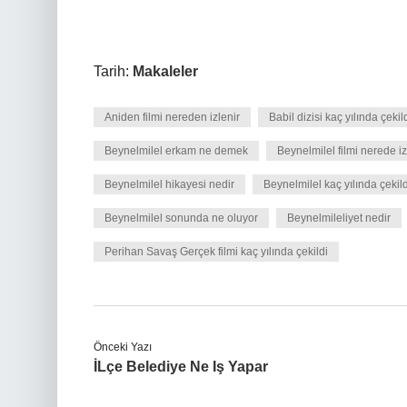
Tarih:
Makaleler
Aniden filmi nereden izlenir
Babil dizisi kaç yılında çekil
Beynelmilel erkam ne demek
Beynelmilel filmi nerede iz
Beynelmilel hikayesi nedir
Beynelmilel kaç yılında çekild
Beynelmilel sonunda ne oluyor
Beynelmileliyet nedir
Perihan Savaş Gerçek filmi kaç yılında çekildi
Önceki Yazı
İLçe Belediye Ne Iş Yapar