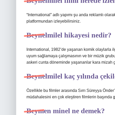
Beynelmilel filmi nerede izle
“International” adlı yapımı şu anda reklamlı ola
platformundan izleyebilirsiniz.
Beynelmilel hikayesi nedir?
International, 1982’de yaşanan komik olaylarla ilgi
uyum sağlamaya çalışmasının ve bir müzik grubu
askeri cunta döneminde yaşananlar kara mizah g
Beynelmilel kaç yılında çeki
Özellikle bu filmler arasında Sırrı Süreyya Önder’
müdahalesini en çok eleştiren filmlerin başında g
Beymen minel ne demek?