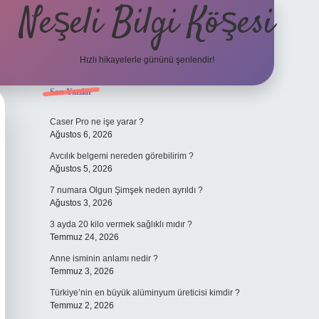
Neşeli Bilgi Köşesi
Hızlı hikayelerle gününü şenlendir!
Sidebar
Son Yazılar
ilbet bahis sitesi
Caser Pro ne işe yarar ?
Ağustos 6, 2026
Avcılık belgemi nereden görebilirim ?
Ağustos 5, 2026
7 numara Olgun Şimşek neden ayrıldı ?
Ağustos 3, 2026
3 ayda 20 kilo vermek sağlıklı mıdır ?
Temmuz 24, 2026
Anne isminin anlamı nedir ?
Temmuz 3, 2026
Türkiye’nin en büyük alüminyum üreticisi kimdir ?
Temmuz 2, 2026