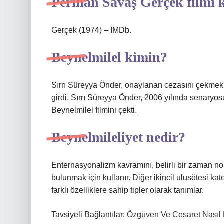
Perihan Savaş Gerçek filmi k
Gerçek (1974) – IMDb.
Beynelmilel kimin?
Sırrı Süreyya Önder, onaylanan cezasını çekmek 
girdi. Sırrı Süreyya Önder, 2006 yılında senaryo
Beynelmilel filmini çekti.
Beynelmileliyet nedir?
Enternasyonalizm kavramını, belirli bir zaman nokt
bulunmak için kullanır. Diğer ikincil ulusötesi k
farklı özelliklere sahip tipler olarak tanımlar.
Tavsiyeli Bağlantılar:
Özgüven Ve Cesaret Nasıl 