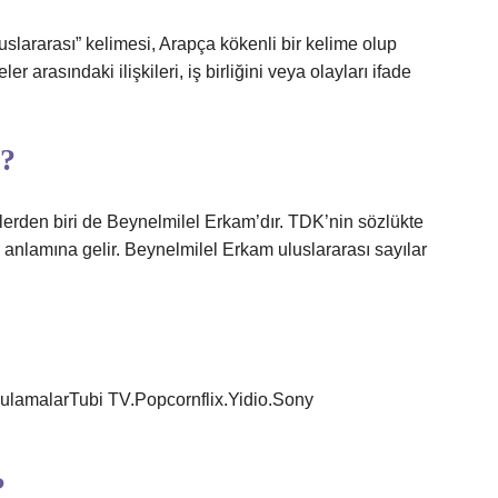
slararası” kelimesi, Arapça kökenli bir kelime olup
er arasındaki ilişkileri, iş birliğini veya olayları ifade
k?
melerden biri de Beynelmilel Erkam’dır. TDK’nin sözlükte
 anlamına gelir. Beynelmilel Erkam uluslararası sayılar
ygulamalarTubi TV.Popcornflix.Yidio.Sony
?