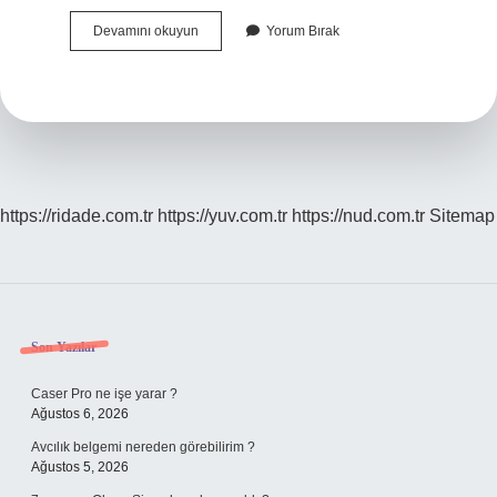
Beynelmilel
Devamını okuyun
Yorum Bırak
Nerede
Geçiyor
https://ridade.com.tr
https://yuv.com.tr
https://nud.com.tr
Sitemap
Sidebar
Son Yazılar
Caser Pro ne işe yarar ?
Ağustos 6, 2026
Avcılık belgemi nereden görebilirim ?
Ağustos 5, 2026