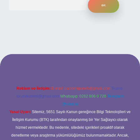
Arama
i
Reklam ve İletişim:
E-mail:
backlinkpaneli@gmail.com
Teams:
forumhizmeti@gmail.com
Whatsapp: 0262 606 0 726
Telegram:
@karabul
Yasal Uyarı:
Sitemiz, 5651 Sayılı Kanun gereğince Bilgi Teknolojileri ve
İletişim Kurumu (BTK) tarafından onaylanmış bir Yer Sağlayıcı olarak
hizmet vermektedir. Bu nedenle, sitedeki içerikleri proaktif olarak
denetleme veya araştırma yükümlülüğümüz bulunmamaktadır. Ancak,