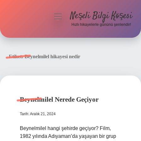
Neşeli Bilgi Köşesi
menüyü
aç
Hızlı hikayelerle gününü şenlendir!
Anasayfa
Gizlilik Politikası
Etiket:
Beynelmilel hikayesi nedir
Yasal Uyarı
Hakkımızda
Beynelmilel Nerede Geçiyor
Tarih: Aralık 21, 2024
Beynelmilel hangi şehirde geçiyor? Film,
1982 yılında Adıyaman’da yaşayan bir grup