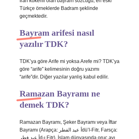
İran kökenli olan bayram sözcüğü, en eski
Türkçe örneklerde Badram şeklinde
geçmektedir.
Bayram arifesi nasıl
yazılır TDK?
TDK’ya göre Arife mi yoksa Arefe mi? TDK’ya
göre “arife” kelimesinin doğru yazımı
“arife”dir. Diğer yazılar yanlış kabul edilir.
Ramazan Bayramı ne
demek TDK?
Ramazan Bayramı, Şeker Bayramı veya İftar
Bayramı (Arapça: عيد الفطر Îdü’l-Fitr, Farsça:
عید فطر Îd-ı Fitr), İslam dünyasında oruç ayı