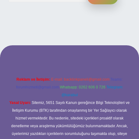
tesi
Reklam ve İletişim:
E-mail:
backlinkpaneli@gmail.com
Teams:
forumhizmeti@gmail.com
Whatsapp: 0262 606 0 726
Telegram:
@karabul
Yasal Uyarı:
Sitemiz, 5651 Sayılı Kanun gereğince Bilgi Teknolojileri ve
İletişim Kurumu (BTK) tarafından onaylanmış bir Yer Sağlayıcı olarak
hizmet vermektedir. Bu nedenle, sitedeki içerikleri proaktif olarak
denetleme veya araştırma yükümlülüğümüz bulunmamaktadır. Ancak,
üyelerimiz yazdıkları içeriklerin sorumluluğunu taşımakta olup, siteye