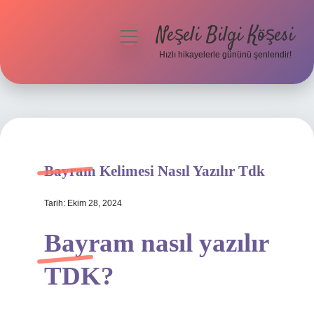
Neşeli Bilgi Köşesi
menüyü
aç
Hızlı hikayelerle gününü şenlendir!
Anasayfa
Gizlilik Politikası
Yasal Uyarı
Bayram Kelimesi Nasıl Yazılır Tdk
Hakkımızda
Tarih: Ekim 28, 2024
Bayram nasıl yazılır
TDK?