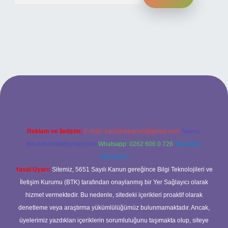
ilbet bahis sitesi
Reklam ve İletişim:
E-mail:
backlinkpaneli@gmail.com
Teams:
forumhizmeti@gmail.com
Whatsapp: 0262 606 0 726
Telegram:
@karabul
Yasal Uyarı:
Sitemiz, 5651 Sayılı Kanun gereğince Bilgi Teknolojileri ve
İletişim Kurumu (BTK) tarafından onaylanmış bir Yer Sağlayıcı olarak
hizmet vermektedir. Bu nedenle, sitedeki içerikleri proaktif olarak
denetleme veya araştırma yükümlülüğümüz bulunmamaktadır. Ancak,
üyelerimiz yazdıkları içeriklerin sorumluluğunu taşımakta olup, siteye