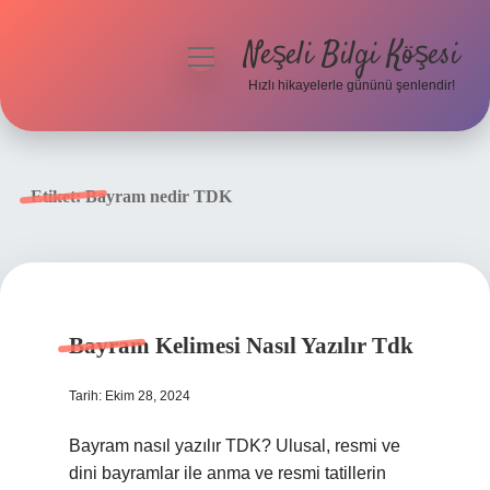
Neşeli Bilgi Köşesi
menüyü
aç
Hızlı hikayelerle gününü şenlendir!
Anasayfa
Gizlilik Politikası
Etiket:
Bayram nedir TDK
Yasal Uyarı
Hakkımızda
Bayram Kelimesi Nasıl Yazılır Tdk
Tarih: Ekim 28, 2024
Bayram nasıl yazılır TDK? Ulusal, resmi ve
dini bayramlar ile anma ve resmi tatillerin