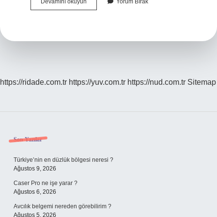
Bayram
Devamını okuyun
Yorum Bırak
Kelimesi
Nasıl
Yazılır
Tdk
https://ridade.com.tr
https://yuv.com.tr
https://nud.com.tr
Sitemap
Sidebar
Son Yazılar
Türkiye’nin en düzlük bölgesi neresi ?
Ağustos 9, 2026
Caser Pro ne işe yarar ?
Ağustos 6, 2026
Avcılık belgemi nereden görebilirim ?
Ağustos 5, 2026