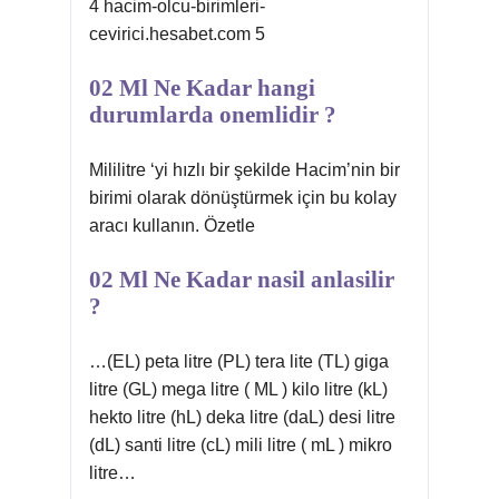
4 hacim-olcu-birimleri-
cevirici.hesabet.com 5
02 Ml Ne Kadar hangi
durumlarda onemlidir ?
Mililitre ‘yi hızlı bir şekilde Hacim’nin bir
birimi olarak dönüştürmek için bu kolay
aracı kullanın. Özetle
02 Ml Ne Kadar nasil anlasilir
?
…(EL) peta litre (PL) tera lite (TL) giga
litre (GL) mega litre ( ML ) kilo litre (kL)
hekto litre (hL) deka litre (daL) desi litre
(dL) santi litre (cL) mili litre ( mL ) mikro
litre…