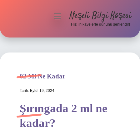
Neşeli Bilgi Köşesi
menüyü
aç
Hızlı hikayelerle gününü şenlendir!
Anasayfa
Gizlilik Politikası
Yasal Uyarı
02 Ml Ne Kadar
Hakkımızda
Tarih: Eylül 19, 2024
Şırıngada 2 ml ne
kadar?