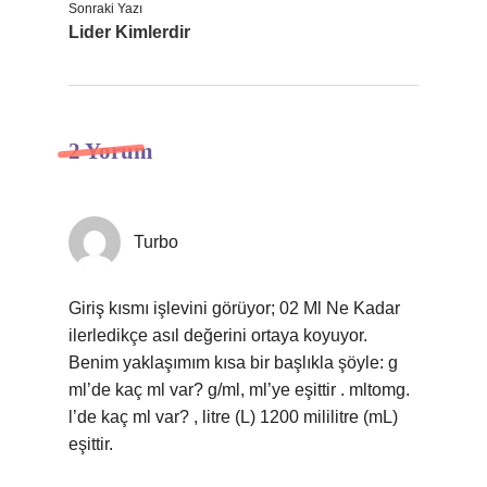
Sonraki Yazı
Lider Kimlerdir
2 Yorum
Turbo
Giriş kısmı işlevini görüyor; 02 Ml Ne Kadar
ilerledikçe asıl değerini ortaya koyuyor.
Benim yaklaşımım kısa bir başlıkla şöyle: g
ml’de kaç ml var? g/ml, ml’ye eşittir . mltomg.
l’de kaç ml var? , litre (L) 1200 mililitre (mL)
eşittir.