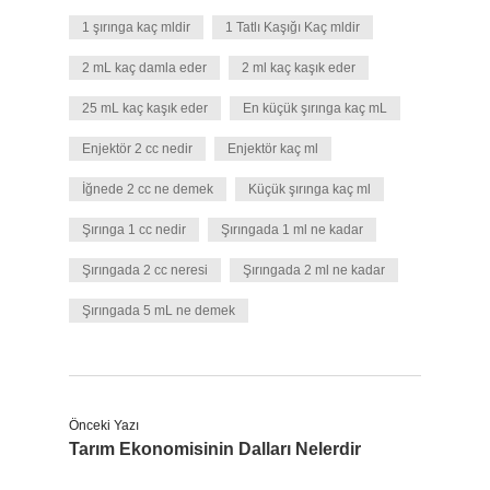
1 şırınga kaç mldir
1 Tatlı Kaşığı Kaç mldir
2 mL kaç damla eder
2 ml kaç kaşık eder
25 mL kaç kaşık eder
En küçük şırınga kaç mL
Enjektör 2 cc nedir
Enjektör kaç ml
İğnede 2 cc ne demek
Küçük şırınga kaç ml
Şırınga 1 cc nedir
Şırıngada 1 ml ne kadar
Şırıngada 2 cc neresi
Şırıngada 2 ml ne kadar
Şırıngada 5 mL ne demek
Önceki Yazı
Tarım Ekonomisinin Dalları Nelerdir