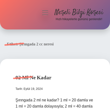
Neşeli Bilgi Köşesi
menüyü
aç
Hızlı hikayelerle gününü şenlendir!
Anasayfa
Gizlilik Politikası
Etiket:
Şırıngada 2 cc neresi
Yasal Uyarı
Hakkımızda
02 Ml Ne Kadar
Tarih: Eylül 19, 2024
Şırıngada 2 ml ne kadar? 1 ml = 20 damla ve
1 ml = 20 damla dolayısıyla; 2 ml = 40 damla