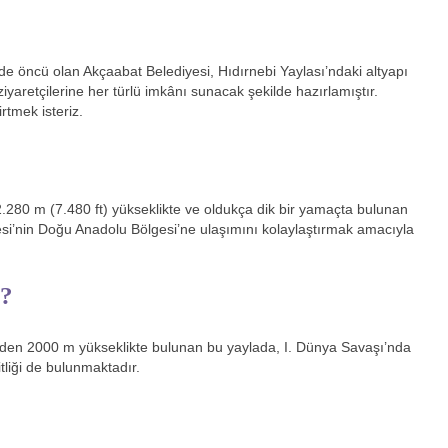
e öncü olan Akçaabat Belediyesi, Hıdırnebi Yaylası’ndaki altyapı
iyaretçilerine her türlü imkânı sunacak şekilde hazırlamıştır.
tmek isteriz.
.280 m (7.480 ft) yükseklikte ve oldukça dik bir yamaçta bulunan
i’nin Doğu Anadolu Bölgesi’ne ulaşımını kolaylaştırmak amacıyla
m?
nden 2000 m yükseklikte bulunan bu yaylada, I. Dünya Savaşı’nda
liği de bulunmaktadır.