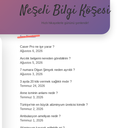
Neşeli Bilgi Köşesi
Hızlı hikayelerle gününü şenlendir!
Sidebar
Son Yazılar
Caser Pro ne işe yarar ?
Ağustos 6, 2026
Avcılık belgemi nereden görebilirim ?
Ağustos 5, 2026
7 numara Olgun Şimşek neden ayrıldı ?
Ağustos 3, 2026
3 ayda 20 kilo vermek sağlıklı mıdır ?
Temmuz 24, 2026
Anne isminin anlamı nedir ?
Temmuz 3, 2026
Türkiye’nin en büyük alüminyum üreticisi kimdir ?
Temmuz 2, 2026
Ambulasyon ameliyatı nedir ?
Temmuz 1, 2026
Alüminyum kaynak edilebilir mi ?