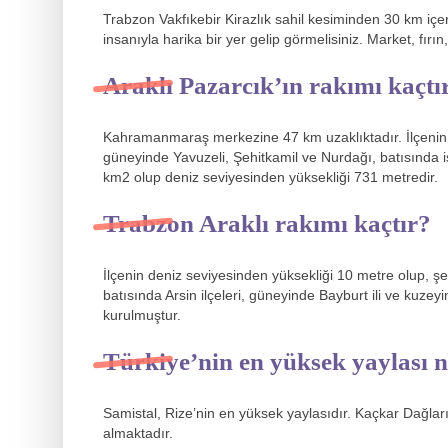
Trabzon Vakfıkebir Kirazlık sahil kesiminden 30 km iç
insanıyla harika bir yer gelip görmelisiniz. Market, fır
Araklı Pazarcık’ın rakımı kaçtı
Kahramanmaraş merkezine 47 km uzaklıktadır. İlçenin
güneyinde Yavuzeli, Şehitkamil ve Nurdağı, batısınd
km2 olup deniz seviyesinden yüksekliği 731 metredir.
Trabzon Araklı rakımı kaçtır?
İlçenin deniz seviyesinden yüksekliği 10 metre olup, ş
batısında Arsin ilçeleri, güneyinde Bayburt ili ve kuz
kurulmuştur.
Türkiye’nin en yüksek yaylası 
Samistal, Rize’nin en yüksek yaylasıdır. Kaçkar Dağlar
almaktadır.