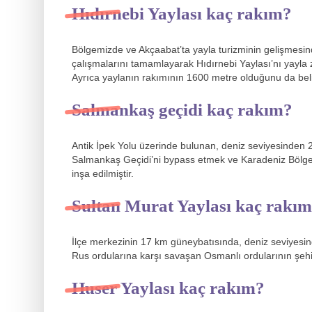
Hıdırnebi Yaylası kaç rakım?
Bölgemizde ve Akçaabat’ta yayla turizminin gelişmesind
çalışmalarını tamamlayarak Hıdırnebi Yaylası’nı yayla z
Ayrıca yaylanın rakımının 1600 metre olduğunu da belir
Salmankaş geçidi kaç rakım?
Antik İpek Yolu üzerinde bulunan, deniz seviyesinden 2
Salmankaş Geçidi’ni bypass etmek ve Karadeniz Bölges
inşa edilmiştir.
Sultan Murat Yaylası kaç rakı
İlçe merkezinin 17 km güneybatısında, deniz seviyesi
Rus ordularına karşı savaşan Osmanlı ordularının şehit
Huser Yaylası kaç rakım?