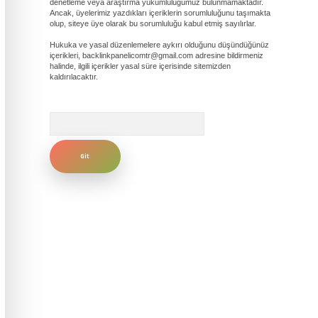
denetleme veya araştırma yükümlülüğümüz bulunmamaktadır.
Ancak, üyelerimiz yazdıkları içeriklerin sorumluluğunu taşımakta
olup, siteye üye olarak bu sorumluluğu kabul etmiş sayılırlar.
Hukuka ve yasal düzenlemelere aykırı olduğunu düşündüğünüz
içerikleri,
backlinkpanelicomtr@gmail.com
adresine bildirmeniz
halinde, ilgili içerikler yasal süre içerisinde sitemizden
kaldırılacaktır.
Arama