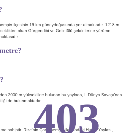
?
ıhemşin ilçesinin 19 km güneydoğusunda yer almaktadır. 1218 m
kseklikten akan Gürgendibi ve Gelintülü şelalelerine yürüme
oktasıdır.
 metre?
m?
nden 2000 m yükseklikte bulunan bu yaylada, I. Dünya Savaşı’nda
403
liği de bulunmaktadır.
ma sahiptir. Rize’nin Çamlıhemşin ilçesindeki Huser Yaylası,