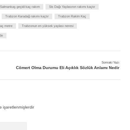
Salmankaş geçidi kaç rakım
Sis Dağı Yaylasının rakımı kaçtır
Trabzon Karadağ rakımı kaçtır
Trabzon Rakim Kaç
aç metre
Trabzonun en yüksek yaylası neresi
de
Sonraki Yazı
Cömert Olma Durumu Eli Açıklık Sözlük Anlamı Nedir
e işaretlenmişlerdir