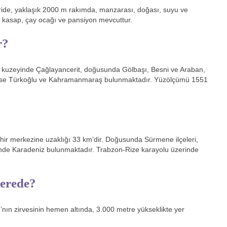
eride, yaklaşık 2000 m rakımda, manzarası, doğası, suyu ve
ın, kasap, çay ocağı ve pansiyon mevcuttur.
r?
 kuzeyinde Çağlayancerit, doğusunda Gölbaşı, Besni ve Araban,
a ise Türkoğlu ve Kahramanmaraş bulunmaktadır. Yüzölçümü 1551
ehir merkezine uzaklığı 33 km’dir. Doğusunda Sürmene ilçeleri,
eyinde Karadeniz bulunmaktadır. Trabzon-Rize karayolu üzerinde
nerede?
ı’nın zirvesinin hemen altında, 3.000 metre yükseklikte yer