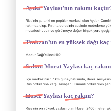
Ayder Yaylası’nın rakımı kaçtır
Rize’nin şu anki en popüler merkezi olan Ayder, Çaml
rakımda olup, Fırtına deresinin sesinde metrelerce yü
mesafesindedir ve görülmeye değer birçok yere geçiş n
Trabzon’un en yüksek dağı kaç
Madur DağıYükseklik2.
Sultan Murat Yaylası kaç rakı
İlçe merkezinin 17 km güneybatısında, deniz seviyesi
Rus ordularına karşı savaşan Osmanlı ordularının şehit
Huser Yaylası kaç rakım?
Rize’nin en yüksek yaylası olan Huser, 2400 metre rakı