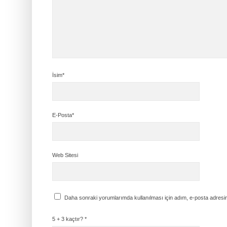
İsim*
E-Posta*
Web Sitesi
Daha sonraki yorumlarımda kullanılması için adım, e-posta adresim
5 + 3 kaçtır?
*