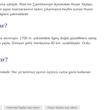
ma sahiptir. Rize’nin Çamlıhemşin ilçesindeki Huser Yaylası,
’nın eşsiz manzarasının tadını çıkarmanın keyfini sunan Huser
lgisini çekmektedir.
ır?
a alınmıştır. 1700 m. yükseklikte ilginç doğal güzelliklere sahip,
n yayla, Giresun şehir merkezine 40 km. uzaklıktadır. Ordu-
ır?
indedir. Her yıl temmuz ayının üçüncü cuma günü kutlanan
Hıdırnebi Yaylası kaç rakım
Huser Yaylası kaç rakım