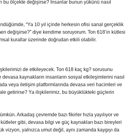
arı bu ölçekte değişirse? İnsanlar bunun yükünü nasıl
ündüğümde, “Ya 10 yıl içinde herkesin ofisi sanal gerçeklik
men değişirse?” diye kendime soruyorum. Ton 618’in kütlesi
msal kurallar üzerinde doğrudan etkili olabilir.
 ilişkilerimizi de etkileyecek. Ton 618 kaç kg? sorusunu
devasa kaynakların insanların sosyal etkileşimlerini nasıl
a veya iletişim platformlarında devasa veri hacimleri ve
hale getirirse? Ya ilişkilerimiz, bu büyüklükteki güçlerin
ün. Arkadaş çevremde bazı fikirler hızla yayılıyor ve
ütleler gibi, devasa bilgi ve güç kaynakları bazı bireyleri
ük vizyon, yalnızca umut değil, aynı zamanda kaygıyı da