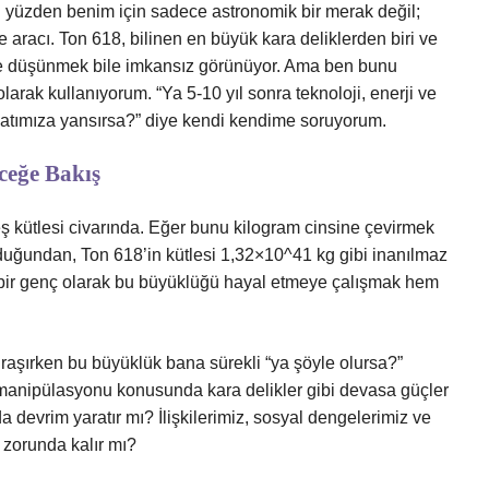
 yüzden benim için sadece astronomik bir merak değil;
aracı. Ton 618, bilinen en büyük kara deliklerden biri ve
iyle düşünmek bile imkansız görünüyor. Ama ben bunu
arak kullanıyorum. “Ya 5-10 yıl sonra teknoloji, enerji ve
yatımıza yansırsa?” diye kendi kendime soruyorum.
ceğe Bakış
eş kütlesi civarında. Eğer bunu kilogram cinsine çevirmek
lduğundan, Ton 618’in kütlesi 1,32×10^41 kg gibi inanılmaz
n bir genç olarak bu büyüklüğü hayal etmeye çalışmak hem
uğraşırken bu büyüklük bana sürekli “ya şöyle olursa?”
e manipülasyonu konusunda kara delikler gibi devasa güçler
 devrim yaratır mı? İlişkilerimiz, sosyal dengelerimiz ve
 zorunda kalır mı?