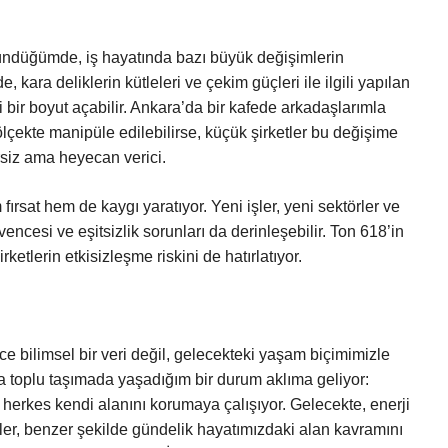
ndüğümde, iş hayatında bazı büyük değişimlerin
kara deliklerin kütleleri ve çekim güçleri ile ilgili yapılan
i bir boyut açabilir. Ankara’da bir kafede arkadaşlarımla
ölçekte manipüle edilebilirse, küçük şirketler bu değişime
siz ama heyecan verici.
fırsat hem de kaygı yaratıyor. Yeni işler, yeni sektörler ve
ncesi ve eşitsizlik sorunları da derinleşebilir. Ton 618’in
ketlerin etkisizleşme riskini de hatırlatıyor.
bilimsel bir veri değil, gelecekteki yaşam biçimimizle
da toplu taşımada yaşadığım bir durum aklıma geliyor:
e herkes kendi alanını korumaya çalışıyor. Gelecekte, enerji
er, benzer şekilde gündelik hayatımızdaki alan kavramını