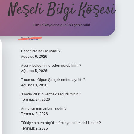
Neşeli Bilgi Köşesi
Hızlı hikayelerle gününü şenlendir!
Sidebar
Son Yazılar
ilbet bahis sites
Caser Pro ne işe yarar ?
Ağustos 6, 2026
Avcılık belgemi nereden görebilirim ?
Ağustos 5, 2026
7 numara Olgun Şimşek neden ayrıldı ?
Ağustos 3, 2026
3 ayda 20 kilo vermek sağlıklı mıdır ?
Temmuz 24, 2026
Anne isminin anlamı nedir ?
Temmuz 3, 2026
Türkiye’nin en büyük alüminyum üreticisi kimdir ?
Temmuz 2, 2026