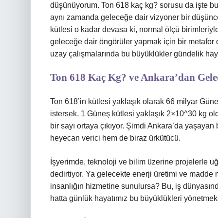
düşünüyorum. Ton 618 kaç kg? sorusu da işte bu
aynı zamanda geleceğe dair vizyoner bir düşünce 
kütlesi o kadar devasa ki, normal ölçü birimler
geleceğe dair öngörüler yapmak için bir metafor ol
uzay çalışmalarında bu büyüklükler gündelik ha
Ton 618 Kaç Kg? ve Ankara’dan Gele
Ton 618’in kütlesi yaklaşık olarak 66 milyar Gün
istersek, 1 Güneş kütlesi yaklaşık 2×10^30 kg o
bir sayı ortaya çıkıyor. Şimdi Ankara’da yaşaya
heyecan verici hem de biraz ürkütücü.
İşyerimde, teknoloji ve bilim üzerine projelerle 
dedirtiyor. Ya gelecekte enerji üretimi ve madd
insanlığın hizmetine sunulursa? Bu, iş dünyasında
hatta günlük hayatımız bu büyüklükleri yönetmek