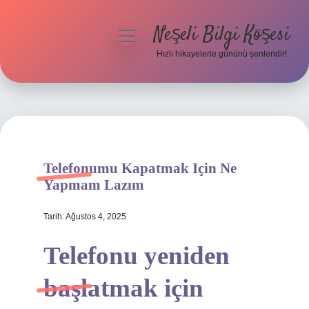
Neşeli Bilgi Köşesi
menüyü
aç
Hızlı hikayelerle gününü şenlendir!
Anasayfa
Gizlilik Politikası
Yasal Uyarı
Telefonumu Kapatmak Için Ne
Hakkımızda
Yapmam Lazım
Tarih: Ağustos 4, 2025
Telefonu yeniden
başlatmak için