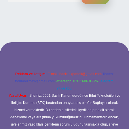
ilbet bahis sitesi
Reklam ve İletişim:
E-mail:
backlinkpaneli@gmail.com
Teams:
forumhizmeti@gmail.com
Whatsapp: 0262 606 0 726
Telegram:
@karabul
Yasal Uyarı:
Sitemiz, 5651 Sayılı Kanun gereğince Bilgi Teknolojileri ve
İletişim Kurumu (BTK) tarafından onaylanmış bir Yer Sağlayıcı olarak
hizmet vermektedir. Bu nedenle, sitedeki içerikleri proaktif olarak
denetleme veya araştırma yükümlülüğümüz bulunmamaktadır. Ancak,
üyelerimiz yazdıkları içeriklerin sorumluluğunu taşımakta olup, siteye