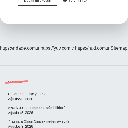
Yeni
Devamını okuyun
Yorum Bırak
Ekilen
Fideler
Ne
Zaman
Sulanır
https://ridade.com.tr
https://yuv.com.tr
https://nud.com.tr
Sitemap
Sidebar
Son Yazılar
Caser Pro ne işe yarar ?
Ağustos 6, 2026
Avcılık belgemi nereden görebilirim ?
Ağustos 5, 2026
7 numara Olgun Şimşek neden ayrıldı ?
Ağustos 3, 2026