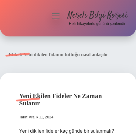
Neşeli Bilgi Köşesi
menüyü
aç
Hızlı hikayelerle gününü şenlendir!
Anasayfa
Gizlilik Politikası
Etiket:
Yeni dikilen fidanın tuttuğu nasıl anlaşılır
Yasal Uyarı
Hakkımızda
Yeni Ekilen Fideler Ne Zaman
Sulanır
Tarih: Aralık 11, 2024
Yeni dikilen fideler kaç günde bir sulanmalı?