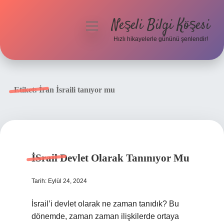
Neşeli Bilgi Köşesi
menüyü
aç
Hızlı hikayelerle gününü şenlendir!
Anasayfa
Gizlilik Politikası
Etiket:
İran İsraili tanıyor mu
Yasal Uyarı
Hakkımızda
İSrail Devlet Olarak Tanınıyor Mu
Tarih: Eylül 24, 2024
İsrail’i devlet olarak ne zaman tanıdık? Bu
dönemde, zaman zaman ilişkilerde ortaya