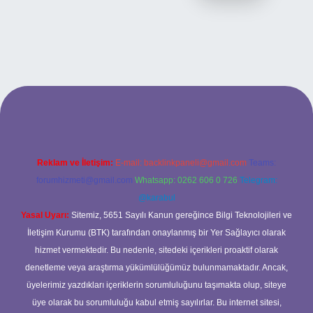
ilbet bahis sitesi
Reklam ve İletişim:
E-mail:
backlinkpaneli@gmail.com
Teams:
forumhizmeti@gmail.com
Whatsapp: 0262 606 0 726
Telegram:
@karabul
Yasal Uyarı:
Sitemiz, 5651 Sayılı Kanun gereğince Bilgi Teknolojileri ve
İletişim Kurumu (BTK) tarafından onaylanmış bir Yer Sağlayıcı olarak
hizmet vermektedir. Bu nedenle, sitedeki içerikleri proaktif olarak
denetleme veya araştırma yükümlülüğümüz bulunmamaktadır. Ancak,
üyelerimiz yazdıkları içeriklerin sorumluluğunu taşımakta olup, siteye
üye olarak bu sorumluluğu kabul etmiş sayılırlar. Bu internet sitesi,