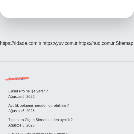
Olarak
Tanınıyor
Mu
https://ridade.com.tr
https://yuv.com.tr
https://nud.com.tr
Sitemap
Sidebar
Son Yazılar
Caser Pro ne işe yarar ?
Ağustos 6, 2026
Avcılık belgemi nereden görebilirim ?
Ağustos 5, 2026
7 numara Olgun Şimşek neden ayrıldı ?
Ağustos 3, 2026