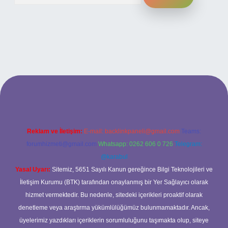
i
Reklam ve İletişim:
E-mail:
backlinkpaneli@gmail.com
Teams:
forumhizmeti@gmail.com
Whatsapp: 0262 606 0 726
Telegram:
@karabul
Yasal Uyarı:
Sitemiz, 5651 Sayılı Kanun gereğince Bilgi Teknolojileri ve
İletişim Kurumu (BTK) tarafından onaylanmış bir Yer Sağlayıcı olarak
hizmet vermektedir. Bu nedenle, sitedeki içerikleri proaktif olarak
denetleme veya araştırma yükümlülüğümüz bulunmamaktadır. Ancak,
üyelerimiz yazdıkları içeriklerin sorumluluğunu taşımakta olup, siteye