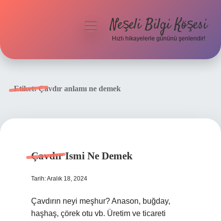
Neşeli Bilgi Köşesi
menüyü
aç
Hızlı hikayelerle gününü şenlendir!
Anasayfa
Gizlilik Politikası
Etiket:
Çavdır anlamı ne demek
Yasal Uyarı
Hakkımızda
Çavdır Ismi Ne Demek
Tarih: Aralık 18, 2024
Çavdırın neyi meşhur? Anason, buğday,
haşhaş, çörek otu vb. Üretim ve ticareti