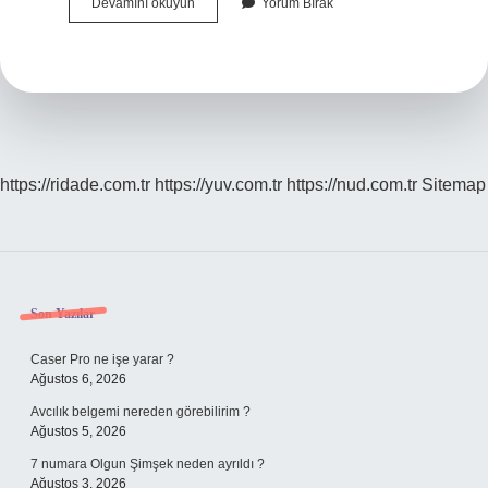
Çavdır
Devamını okuyun
Yorum Bırak
Ismi
Ne
Demek
https://ridade.com.tr
https://yuv.com.tr
https://nud.com.tr
Sitemap
Sidebar
Son Yazılar
Caser Pro ne işe yarar ?
Ağustos 6, 2026
Avcılık belgemi nereden görebilirim ?
Ağustos 5, 2026
7 numara Olgun Şimşek neden ayrıldı ?
Ağustos 3, 2026