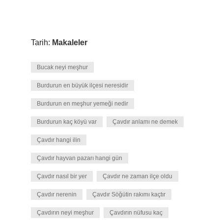
Tarih:
Makaleler
Bucak neyi meşhur
Burdurun en büyük ilçesi neresidir
Burdurun en meşhur yemeği nedir
Burdurun kaç köyü var
Çavdır anlamı ne demek
Çavdır hangi ilin
Çavdır hayvan pazarı hangi gün
Çavdır nasıl bir yer
Çavdır ne zaman ilçe oldu
Çavdır nerenin
Çavdır Söğütin rakımı kaçtır
Çavdırın neyi meşhur
Çavdırın nüfusu kaç