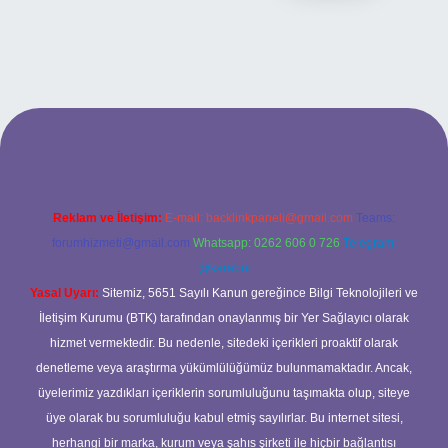
itesi
Reklam ve İletişim:
E-mail:
backlinkpaneli@gmail.com
Teams:
forumhizmeti@gmail.com
Whatsapp: 0262 606 0 726
Telegram:
@karabul
Yasal Uyarı:
Sitemiz, 5651 Sayılı Kanun gereğince Bilgi Teknolojileri ve
İletişim Kurumu (BTK) tarafından onaylanmış bir Yer Sağlayıcı olarak
hizmet vermektedir. Bu nedenle, sitedeki içerikleri proaktif olarak
denetleme veya araştırma yükümlülüğümüz bulunmamaktadır. Ancak,
üyelerimiz yazdıkları içeriklerin sorumluluğunu taşımakta olup, siteye
üye olarak bu sorumluluğu kabul etmiş sayılırlar. Bu internet sitesi,
herhangi bir marka, kurum veya şahıs şirketi ile hiçbir bağlantısı