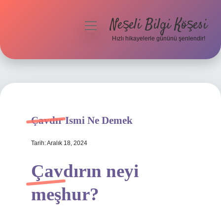
Neşeli Bilgi Köşesi
menüyü
aç
Hızlı hikayelerle gününü şenlendir!
Anasayfa
Gizlilik Politikası
Yasal Uyarı
Çavdır Ismi Ne Demek
Hakkımızda
Tarih: Aralık 18, 2024
Çavdırın neyi
meşhur?