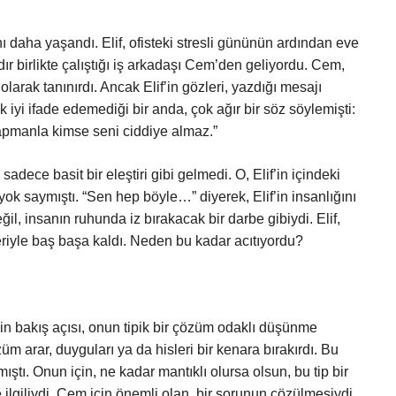
anı daha yaşandı. Elif, ofisteki stresli gününün ardından eve
dır birlikte çalıştığı iş arkadaşı Cem’den geliyordu. Cem,
olarak tanınırdı. Ancak Elif’in gözleri, yazdığı mesajı
yi ifade edemediği bir anda, çok ağır bir söz söylemişti:
yapmanla kimse seni ciddiye almaz.”
, sadece basit bir eleştiri gibi gelmedi. O, Elif’in içindeki
yok saymıştı. “Sen hep böyle…” diyerek, Elif’in insanlığını
il, insanın ruhunda iz bırakacak bir darbe gibiydi. Elif,
riyle baş başa kaldı. Neden bu kadar acıtıyordu?
n bakış açısı, onun tipik bir çözüm odaklı düşünme
 arar, duyguları ya da hisleri bir kenara bırakırdı. Bu
ştı. Onun için, ne kadar mantıklı olursa olsun, bu tip bir
e ilgiliydi. Cem için önemli olan, bir sorunun çözülmesiydi.