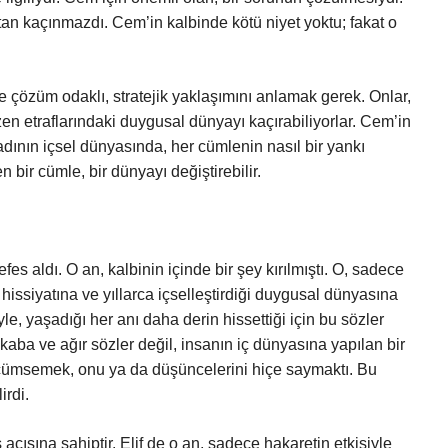
tan kaçınmazdı. Cem’in kalbinde kötü niyet yoktu; fakat o
e çözüm odaklı, stratejik yaklaşımını anlamak gerek. Onlar,
 etraflarındaki duygusal dünyayı kaçırabiliyorlar. Cem’in
dının içsel dünyasında, her cümlenin nasıl bir yankı
bir cümle, bir dünyayı değiştirebilir.
fes aldı. O an, kalbinin içinde bir şey kırılmıştı. O, sadece
 hissiyatına ve yıllarca içselleştirdiği duygusal dünyasına
yle, yaşadığı her anı daha derin hissettiği için bu sözler
aba ve ağır sözler değil, insanın iç dünyasına yapılan bir
küçümsemek, onu ya da düşüncelerini hiçe saymaktı. Bu
irdi.
 açısına sahiptir. Elif de o an, sadece hakaretin etkisiyle