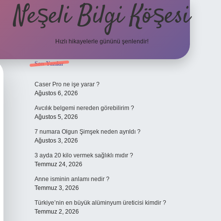
Neşeli Bilgi Köşesi
Hızlı hikayelerle gününü şenlendir!
Sidebar
Son Yazılar
ilbet bahis sit
Caser Pro ne işe yarar ?
Ağustos 6, 2026
Avcılık belgemi nereden görebilirim ?
Ağustos 5, 2026
7 numara Olgun Şimşek neden ayrıldı ?
Ağustos 3, 2026
3 ayda 20 kilo vermek sağlıklı mıdır ?
Temmuz 24, 2026
Anne isminin anlamı nedir ?
Temmuz 3, 2026
Türkiye’nin en büyük alüminyum üreticisi kimdir ?
Temmuz 2, 2026