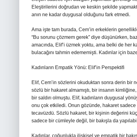
Eleştirilerini doğrudan ve keskin şekilde yapmak
anın ne kadar duygusal olduğunu fark etmedi.
Ama işte tam burada, Cem’in erkeklerin genellikl
“Bu sorunu çözmem gerek” diye düşünürken, bazen
amacında, Elif’i üzmek yoktu, ama belki de her ka
bulacağını tahmin edememişti. Kadınlar için bazen 
Kadınların Empatik Yönü: Elif’in Perspektifi
Elif, Cem’in sözlerini okuduktan sonra derin bir ne
sözlü bir hakaret almamıştı, bir insanın kimliğine,
bir saldırı olmuştu. Elif, kadınların duygusal yönü
onu çok etkiledi. Onun gözünde, hakaret sadece k
tecavüzdü. Sözlü hakaret, bir kişinin değerini 
sadece bir cümleyle değil, bir bakışla da yapılabil
Kadınlar, çoğunlukla ilişkisel ve empatik bir bakış