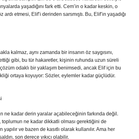
dünyalarda yaşadığını fark etti. Cem’in o kadar keskin, o
z ardı etmesi, Elif’i derinden sarsmıştı. Bu, Elif’in yaşadığı
makla kalmaz, aynı zamanda bir insanın öz saygısını,
ettiği gibi, bu tür hakaretler, kişinin ruhunda uzun süreli
 de çözüm odaklı bir yaklaşım benimsedi, ancak Elif için bu
ekliği ortaya koyuyor: Sözler, eylemler kadar güçlüdür.
i
in ne kadar derin yaralar açabileceğinin farkında değil.
l, toplumun ne kadar dikkatli olması gerektiğini de
yapılır ve bazen de kasıtlı olarak kullanılır. Ama her
dırı, son derece yıkıcı olabilir.