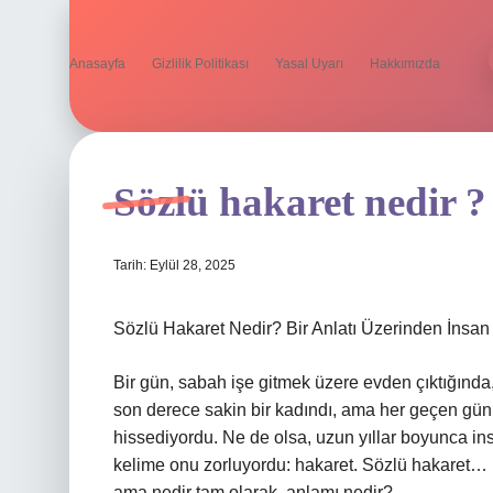
Anasayfa
Gizlilik Politikası
Yasal Uyarı
Hakkımızda
Sözlü hakaret nedir ?
Tarih: Eylül 28, 2025
Sözlü Hakaret Nedir? Bir Anlatı Üzerinden İn
Bir gün, sabah işe gitmek üzere evden çıktığında, 
son derece sakin bir kadındı, ama her geçen gün 
hissediyordu. Ne de olsa, uzun yıllar boyunca in
kelime onu zorluyordu: hakaret. Sözlü hakaret… 
ama nedir tam olarak, anlamı nedir?