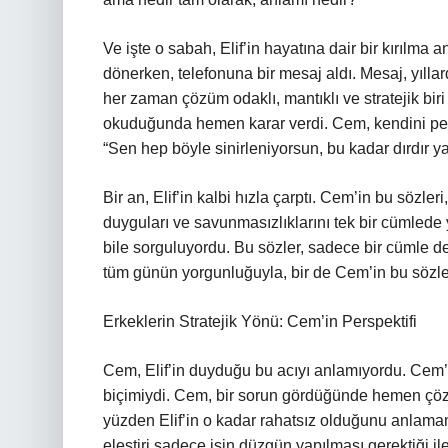
Ve işte o sabah, Elif’in hayatına dair bir kırılma 
dönerken, telefonuna bir mesaj aldı. Mesaj, yıllar
her zaman çözüm odaklı, mantıklı ve stratejik biri 
okuduğunda hemen karar verdi. Cem, kendini pek i
“Sen hep böyle sinirleniyorsun, bu kadar dırdır 
Bir an, Elif’in kalbi hızla çarptı. Cem’in bu sözleri
duyguları ve savunmasızlıklarını tek bir cümlede 
bile sorguluyordu. Bu sözler, sadece bir cümle değ
tüm günün yorgunluğuyla, bir de Cem’in bu sözle
Erkeklerin Stratejik Yönü: Cem’in Perspektifi
Cem, Elif’in duyduğu bu acıyı anlamıyordu. Cem’i
biçimiydi. Cem, bir sorun gördüğünde hemen çözüm
yüzden Elif’in o kadar rahatsız olduğunu anlamamı
eleştiri sadece işin düzgün yapılması gerektiği il