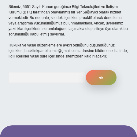
Sitemiz, 5651 Sayılı Kanun gereğince Bilgi Teknolojileri ve İletişim
Kurumu (BTK) tarafından onaylanmış bir Yer Sağlayıcı olarak hizmet
vermektedir. Bu nedenle, sitedeki içerikleri proaktif olarak denetleme
veya araştırma yükümlülüğümüz bulunmamaktadır. Ancak, üyelerimiz
yazdıkları içeriklerin sorumluluğunu taşımakta olup, siteye üye olarak bu
sorumluluğu kabul etmiş sayılırlar.
Hukuka ve yasal düzenlemelere aykırı olduğunu düşündüğünüz
içerikleri,
backlinkpanelicomtr@gmail.com
adresine bildirmeniz halinde,
ilgili içerikler yasal süre içerisinde sitemizden kaldırılacaktır.
Arama
ahis sitesi