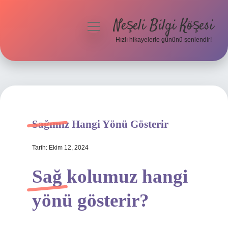
Neşeli Bilgi Köşesi
menüyü
aç
Hızlı hikayelerle gününü şenlendir!
Anasayfa
Gizlilik Politikası
Yasal Uyarı
Sağımız Hangi Yönü Gösterir
Hakkımızda
Tarih: Ekim 12, 2024
Sağ kolumuz hangi
yönü gösterir?