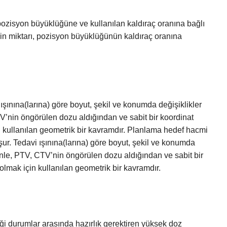
pozisyon büyüklüğüne ve kullanılan kaldıraç oranına bağlı
arjin miktarı, pozisyon büyüklüğünün kaldıraç oranına
şınına(larına) göre boyut, şekil ve konumda değişiklikler
V’nin öngörülen dozu aldığından ve sabit bir koordinat
 kullanılan geometrik bir kavramdır. Planlama hedef hacmi
şur. Tedavi ışınına(larına) göre boyut, şekil ve konumda
enle, PTV, CTV’nin öngörülen dozu aldığından ve sabit bir
lmak için kullanılan geometrik bir kavramdır.
ği durumlar arasında hazırlık gerektiren yüksek doz