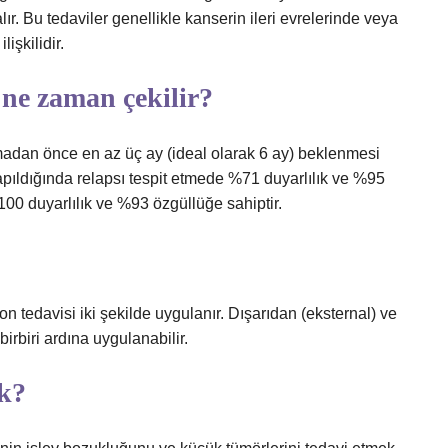
ır. Bu tedaviler genellikle kanserin ileri evrelerinde veya
lişkilidir.
 ne zaman çekilir?
adan önce en az üç ay (ideal olarak 6 ay) beklenmesi
apıldığında relapsı tespit etmede %71 duyarlılık ve %95
100 duyarlılık ve %93 özgüllüğe sahiptir.
n tedavisi iki şekilde uygulanır. Dışarıdan (eksternal) ve
birbiri ardına uygulanabilir.
k?