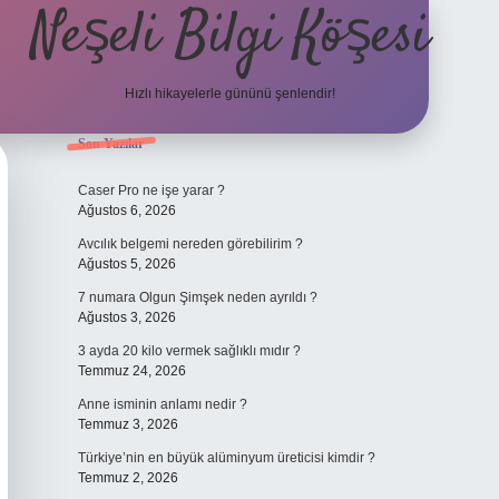
Neşeli Bilgi Köşesi
Hızlı hikayelerle gününü şenlendir!
Sidebar
Son Yazılar
ilbet bahis sites
Caser Pro ne işe yarar ?
Ağustos 6, 2026
Avcılık belgemi nereden görebilirim ?
Ağustos 5, 2026
7 numara Olgun Şimşek neden ayrıldı ?
Ağustos 3, 2026
3 ayda 20 kilo vermek sağlıklı mıdır ?
Temmuz 24, 2026
Anne isminin anlamı nedir ?
Temmuz 3, 2026
Türkiye’nin en büyük alüminyum üreticisi kimdir ?
Temmuz 2, 2026