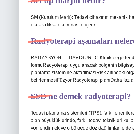
Set up marjin nedir?
SM (Kurulum Marjı): Tedavi cihazının mekanik h
olarak dikkate alınmasını içerir.
Radyoterapi aşamaları neler
RADYASYON TEDAVİ SÜRECİKlinik değerlendir
formuRadyoterapi uygulanacak bölgenin bilgisaya
planlama sistemine aktarılmasıRisk altındaki org
belirlenmesiFüzyonRadyoterapi planıDaha fazl
SSD ne demek radyoterapi?
Tedavi planlama sistemleri (TPS), farklı enerjiler
alan büyüklüklerinde, farklı tedavi teknikleri kul
yönlendirmek ve o bölgede doz dağılımları elde e