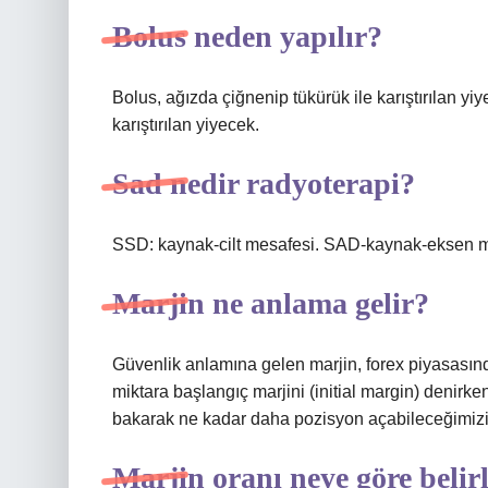
Bolus neden yapılır?
Bolus, ağızda çiğnenip tükürük ile karıştırılan y
karıştırılan yiyecek.
Sad nedir radyoterapi?
SSD: kaynak-cilt mesafesi. SAD-kaynak-eksen m
Marjin ne anlama gelir?
Güvenlik anlamına gelen marjin, forex piyasasında 
miktara başlangıç ​​marjini (initial margin) denir
bakarak ne kadar daha pozisyon açabileceğimizi 
Marjin oranı neye göre belir