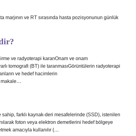
ata marjının ve RT sırasında hasta pozisyonunun günlük
dir?
me ve radyoterapi kararıOnam ve onam
rlı tomografi (BT) ile taranmasıGörüntülerin radyoterapi
anların ve hedef hacimlerin
a makale…
e sahip, farklı kaynak-deri mesafelerinde (SSD), istenilen
lanılarak foton veya elektron demetlerini hedef bölgeye
tmek amacıyla kullanılır (…