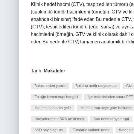
Klinik hedef hacmi (CTV), tespit edilen tümörü (e
(subklinik) tümör hacimlerini (örneğin, GTV ve kl
etrafındaki bir sınır) ifade eder. Bu nedenle CTV
(CTV), tespit edilen tümörü (eğer varsa) ve ayrıc
hacimlerini (örneğin, GTV ve klinik olarak dahil o
eder. Bu nedenle CTV, tamamen anatomik bir klin
Tarih:
Makaleler
Bolus neden yapılır
Buildup nedir radyoterapi
Ctv 
En ağır kemoterapi hangisi
Işın tedavisinden sonra PET
Marjin ne anlama gelir
Marjin oranı neye göre belirlenir
Radyoterapide SRS ne demek
Sad nedir radyoterapi
SSD neyin açılımı
Tümörün volümü nedir
Wedge ne