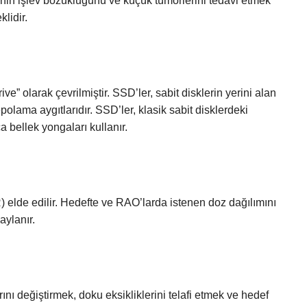
nin işlev bozukluğunu ve küçük tümörlerini tedavi etmek
klidir.
e” olarak çevrilmiştir. SSD’ler, sabit disklerin yerini alan
olama aygıtlarıdır. SSD’ler, klasik sabit disklerdeki
a bellek yongaları kullanır.
R) elde edilir. Hedefte ve RAO’larda istenen doz dağılımını
ylanır.
ını değiştirmek, doku eksikliklerini telafi etmek ve hedef