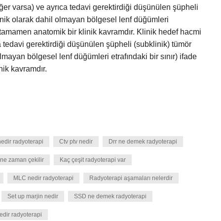
ğer varsa) ve ayrıca tedavi gerektirdiği düşünülen şüpheli
inik olarak dahil olmayan bölgesel lenf düğümleri
, tamamen anatomik bir klinik kavramdır. Klinik hedef hacmi
a tedavi gerektirdiği düşünülen şüpheli (subklinik) tümör
lmayan bölgesel lenf düğümleri etrafındaki bir sınır) ifade
ik kavramdır.
nedir radyoterapi
Ctv ptv nedir
Drr ne demek radyoterapi
 ne zaman çekilir
Kaç çeşit radyoterapi var
MLC nedir radyoterapi
Radyoterapi aşamaları nelerdir
Set up marjin nedir
SSD ne demek radyoterapi
dir radyoterapi