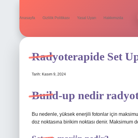
Anasayfa
Gizlilik Politikası
Yasal Uyarı
Hakkımızda
Radyoterapide Set U
Tarih: Kasım 9, 2024
Build-up nedir radyo
Bu nedenle, yüksek enerjili fotonlar için maks
doz noktasına birikim noktası denir. Maksimum doz