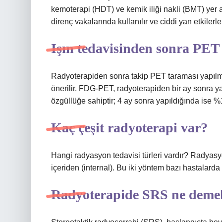
kemoterapi (HDT) ve kemik iliği nakli (BMT) yer al
direnç vakalarında kullanılır ve ciddi yan etkilerle i
Işın tedavisinden sonra PET
Radyoterapiden sonra takip PET taraması yapılm
önerilir. FDG-PET, radyoterapiden bir ay sonra y
özgüllüğe sahiptir; 4 ay sonra yapıldığında ise %
Kaç çeşit radyoterapi var?
Hangi radyasyon tedavisi türleri vardır? Radyasyo
içeriden (internal). Bu iki yöntem bazı hastalarda 
Radyoterapide SRS ne deme