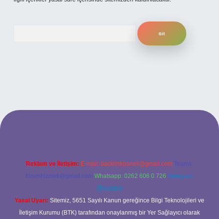
Arama
ahis sitesi
Reklam ve İletişim:
E-mail:
backlinkpaneli@gmail.com
Teams:
forumhizmeti@gmail.com
Whatsapp: 0262 606 0 726
Telegram:
@karabul
Yasal Uyarı:
Sitemiz, 5651 Sayılı Kanun gereğince Bilgi Teknolojileri ve
İletişim Kurumu (BTK) tarafından onaylanmış bir Yer Sağlayıcı olarak