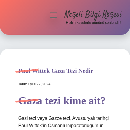
Neşeli Bilgi Köşesi
menüyü
aç
Hızlı hikayelerle gününü şenlendir!
Anasayfa
Gizlilik Politikası
Yasal Uyarı
Paul Wittek Gaza Tezi Nedir
Hakkımızda
Tarih: Eylül 22, 2024
Gaza tezi kime ait?
Gazi tezi veya Gazze tezi, Avusturyalı tarihçi
Paul Wittek’in Osmanlı İmparatorluğu’nun