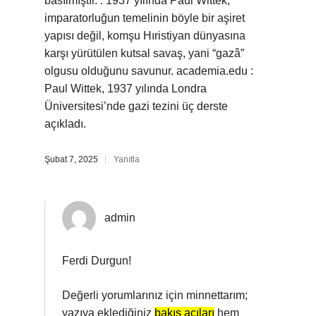
basılmıştır. : 1937 yılında Paul Wittek,
imparatorluğun temelinin böyle bir aşiret
yapısı değil, komşu Hıristiyan dünyasına
karşı yürütülen kutsal savaş, yani “gazâ”
olgusu olduğunu savunur. academia.edu :
Paul Wittek, 1937 yılında Londra
Üniversitesi’nde gazi tezini üç derste
açıkladı.
Şubat 7, 2025
Yanıtla
admin
Ferdi Durgun!
Değerli yorumlarınız için minnettarım;
yazıya eklediğiniz
bakış açıları
hem