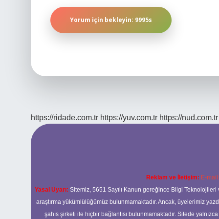
https://ridade.com.tr
https://yuv.com.tr
https://nud.com.tr
Reklam ve İletişim:
E-mail
Yasal Uyarı:
Sitemiz, 5651 Sayılı Kanun gereğince Bilgi Teknolojileri 
araştırma yükümlülüğümüz bulunmamaktadır. Ancak, üyelerimiz yazdıkla
şahıs şirketi ile hiçbir bağlantısı bulunmamaktadır. Sitede yalnızc