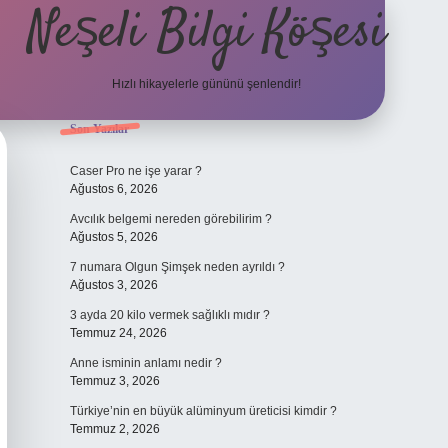
Neşeli Bilgi Köşesi
Hızlı hikayelerle gününü şenlendir!
Sidebar
Son Yazılar
ilbet bahis sitesi
Caser Pro ne işe yarar ?
Ağustos 6, 2026
Avcılık belgemi nereden görebilirim ?
Ağustos 5, 2026
7 numara Olgun Şimşek neden ayrıldı ?
Ağustos 3, 2026
3 ayda 20 kilo vermek sağlıklı mıdır ?
Temmuz 24, 2026
Anne isminin anlamı nedir ?
Temmuz 3, 2026
Türkiye’nin en büyük alüminyum üreticisi kimdir ?
Temmuz 2, 2026