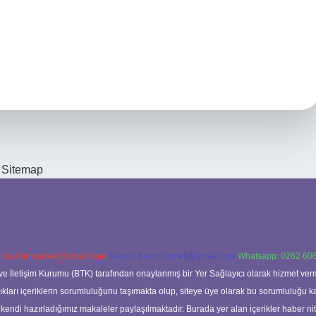
Sitemap
:
backlinkpaneli@gmail.com
Teams:
forumhizmeti@gmail.com
Whatsapp: 0262 606
ve İletişim Kurumu (BTK) tarafından onaylanmış bir Yer Sağlayıcı olarak hizmet verm
rı içeriklerin sorumluluğunu taşımakta olup, siteye üye olarak bu sorumluluğu kabul
a kendi hazırladığımız makaleler paylaşılmaktadır. Burada yer alan içerikler haber 