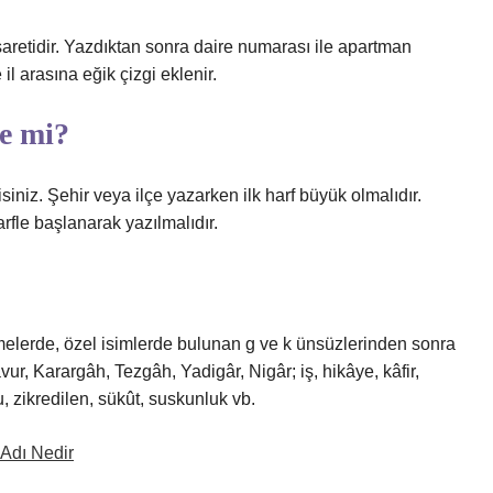
aretidir. Yazdıktan sonra daire numarası ile apartman
 il arasına eğik çizgi eklenir.
çe mi?
siniz. Şehir veya ilçe yazarken ilk harf büyük olmalıdır.
rfle başlanarak yazılmalıdır.
melerde, özel isimlerde bulunan g ve k ünsüzlerinden sonra
vur, Karargâh, Tezgâh, Yadigâr, Nigâr; iş, hikâye, kâfir,
, zikredilen, sükût, suskunluk vb.
Adı Nedir