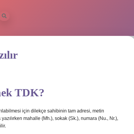
ılır
örnek TDK?
ırılabilmesi için dilekçe sahibinin tam adresi, metin
s yazılırken mahalle (Mh.), sokak (Sk.), numara (Nu., Nr.),
lir.