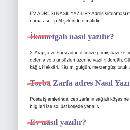
EV ADRESİ NASIL YAZILIR? Adres sıralaması mah
numarası, ilçe/il şeklinde olmalıdır.
İkametgah nasıl yazılır?
2. Arapça ve Farsçadan dilimize girmiş bazı keli
gelen a ve u ünsüzleri üzerine yazılır: dergâh, Gâ
kâğıt, Hakkâri, Kâzım; gulgûn, merzengûş; tutuklu
Torba Zarfa adres Nasıl Yazı
Posta işlemlerinde, cep zarfının sağ alt köşesine al
bilgileri ise sol üst köşede yer alır.
Ev nasıl yazılır?