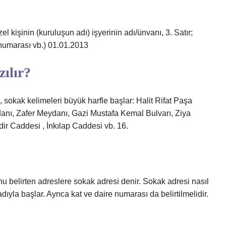
zel kişinin (kuruluşun adı) işyerinin adı/ünvanı, 3. Satır;
 numarası vb.) 01.01.2013
zılır?
sokak kelimeleri büyük harfle başlar: Halit Rifat Paşa
nı, Zafer Meydanı, Gazi Mustafa Kemal Bulvarı, Ziya
r Caddesi , İnkılap Caddesi vb. 16.
u belirten adreslere sokak adresi denir. Sokak adresi nasıl
dıyla başlar. Ayrıca kat ve daire numarası da belirtilmelidir.