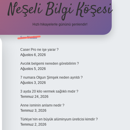
Neşeli Bilgi Köşesi
Hızlı hikayelerle gününü şenlendir!
Sidebar
Son Yazılar
ilbet bahis sites
Caser Pro ne işe yarar ?
Ağustos 6, 2026
Avcılık belgemi nereden görebilirim ?
Ağustos 5, 2026
7 numara Olgun Şimşek neden ayrıldı ?
Ağustos 3, 2026
3 ayda 20 kilo vermek sağlıklı mıdır ?
Temmuz 24, 2026
Anne isminin anlamı nedir ?
Temmuz 3, 2026
Türkiye’nin en büyük alüminyum üreticisi kimdir ?
Temmuz 2, 2026