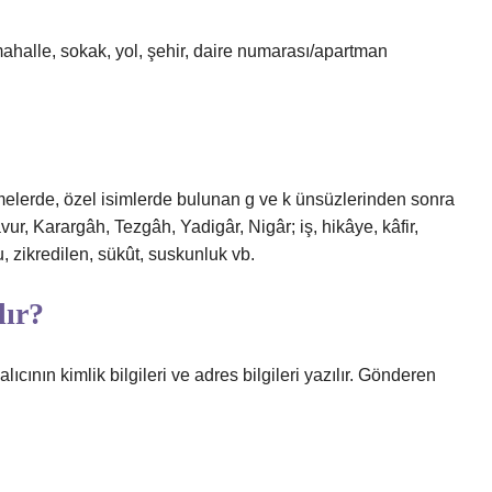
alle, sokak, yol, şehir, daire numarası/apartman
melerde, özel isimlerde bulunan g ve k ünsüzlerinden sonra
vur, Karargâh, Tezgâh, Yadigâr, Nigâr; iş, hikâye, kâfir,
, zikredilen, sükût, suskunluk vb.
lır?
ıcının kimlik bilgileri ve adres bilgileri yazılır. Gönderen