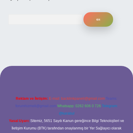
Arama
tesi
Reklam ve İletişim:
E-mail:
backlinkpaneli@gmail.com
Teams:
forumhizmeti@gmail.com
Whatsapp: 0262 606 0 726
Telegram:
@karabul
Yasal Uyarı:
Sitemiz, 5651 Sayılı Kanun gereğince Bilgi Teknolojileri ve
İletişim Kurumu (BTK) tarafından onaylanmış bir Yer Sağlayıcı olarak