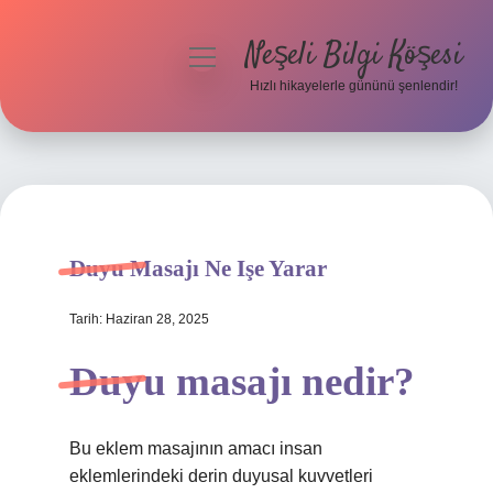
Neşeli Bilgi Köşesi
menüyü
aç
Hızlı hikayelerle gününü şenlendir!
Anasayfa
Gizlilik Politikası
Yasal Uyarı
Duyu Masajı Ne Işe Yarar
Hakkımızda
Tarih: Haziran 28, 2025
Duyu masajı nedir?
Bu eklem masajının amacı insan
eklemlerindeki derin duyusal kuvvetleri