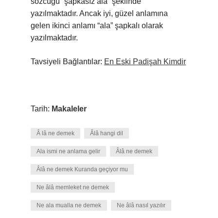
sözcüğü “şapkasız ala” şeklinde
yazılmaktadır. Ancak iyi, güzel anlamına
gelen ikinci anlamı “ala” şapkalı olarak
yazılmaktadır.
Tavsiyeli Bağlantılar:
En Eski Padişah Kimdir
Tarih:
Makaleler
Â lâ ne demek
Âlâ hangi dil
Ala ismi ne anlama gelir
Âlâ ne demek
Âlâ ne demek Kuranda geçiyor mu
Ne âlâ memleket ne demek
Ne ala mualla ne demek
Ne âlâ nasıl yazılır