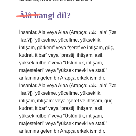
Âlâ hangi dil?
İnsanlar. Ala veya Alaa (Arapça: علاء ‘alā’ [ʕæ
ˈlæːʔ]) “yükselme, yüceltme, yükseklik,
ihtişam, görkem” veya “şeref ve ihtişam, güç,
kudret, itibar” veya “prestij, ihtişam, asil,
yüksek rütbeli” veya “Üstünlük, ihtişam,
majesteleri” veya “yüksek mevki ve statü”
anlamına gelen bir Arapça erkek ismidir.
İnsanlar. Ala veya Alaa (Arapça: علاء ‘alā’ [ʕæ
ˈlæːʔ]) “yükselme, yüceltme, yükseklik,
ihtişam, ihtişam” veya “şeref ve ihtişam, güç,
kudret, itibar” veya “prestij, ihtişam, asil,
yüksek rütbeli” veya “Üstünlük, ihtişam,
majesteleri” veya “yüksek mevki ve statü”
anlamına gelen bir Arapça erkek ismidir.