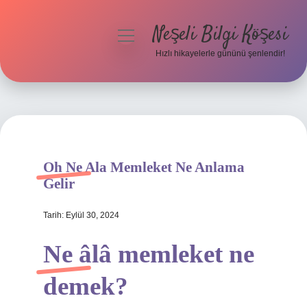
Neşeli Bilgi Köşesi
menüyü
aç
Hızlı hikayelerle gününü şenlendir!
Anasayfa
Gizlilik Politikası
Yasal Uyarı
Oh Ne Ala Memleket Ne Anlama
Hakkımızda
Gelir
Tarih: Eylül 30, 2024
Ne âlâ memleket ne
demek?