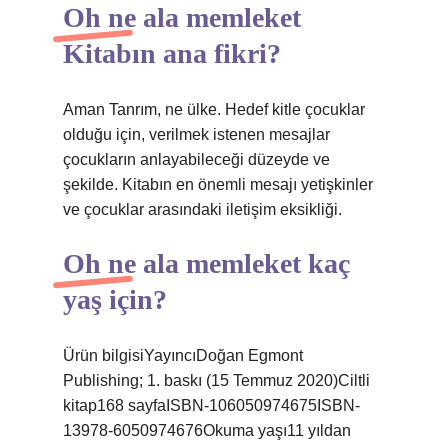
Oh ne ala memleket
Kitabın ana fikri?
Aman Tanrım, ne ülke. Hedef kitle çocuklar
olduğu için, verilmek istenen mesajlar
çocukların anlayabileceği düzeyde ve
şekilde. Kitabın en önemli mesajı yetişkinler
ve çocuklar arasındaki iletişim eksikliği.
Oh ne ala memleket kaç
yaş için?
Ürün bilgisiYayıncıDoğan Egmont
Publishing; 1. baskı (15 Temmuz 2020)Ciltli
kitap‎168 sayfaISBN-10‎6050974675ISBN-
13‎978-6050974676Okuma yaşı‎11 yıldan