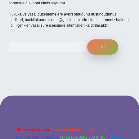
sorumluluğu kabul etmiş sayılırlar.
Hukuka ve yasal düzenlemelere aykırı olduğunu düşündüğünüz
içerikleri,
backlinkpanelicomtr@gmail.com
adresine bildirmeniz halinde,
ilgili içerikler yasal süre içerisinde sitemizden kaldırılacaktır.
Arama
tesi
Reklam ve İletişim:
E-mail:
backlinkpaneli@gmail.com
Teams:
forumhizmeti@gmail.com
Whatsapp: 0262 606 0 726
Telegram: