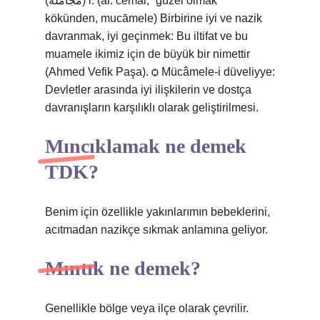
(ﻣﺠﺎﻣﻠﻪ) i. (ar. cemāl, “güzel olmak”
kökünden, mucāmele) Birbirine iyi ve nazik
davranmak, iyi geçinmek: Bu iltifat ve bu
muamele ikimiz için de büyük bir nimettir
(Ahmed Vefik Paşa). ѻ Mücâmele-i düveliyye:
Devletler arasında iyi ilişkilerin ve dostça
davranışların karşılıklı olarak geliştirilmesi.
Mıncıklamak ne demek
TDK?
Benim için özellikle yakınlarımın bebeklerini,
acıtmadan nazikçe sıkmak anlamına geliyor.
Mıntık ne demek?
Genellikle bölge veya ilçe olarak çevrilir.