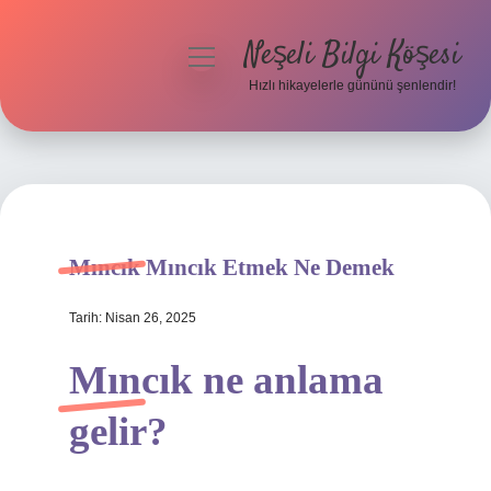
Neşeli Bilgi Köşesi
menüyü
aç
Hızlı hikayelerle gününü şenlendir!
Anasayfa
Gizlilik Politikası
Yasal Uyarı
Mıncık Mıncık Etmek Ne Demek
Hakkımızda
Tarih: Nisan 26, 2025
Mıncık ne anlama
gelir?