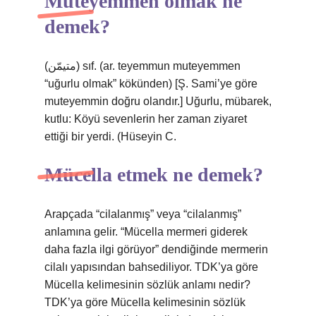
Müteyemmen olmak ne
demek?
(ﻣﺘﻴﻤّﻦ) sıf. (ar. teyemmun muteyemmen
“uğurlu olmak” kökünden) [Ş. Sami’ye göre
muteyemmin doğru olandır.] Uğurlu, mübarek,
kutlu: Köyü sevenlerin her zaman ziyaret
ettiği bir yerdi. (Hüseyin C.
Mücella etmek ne demek?
Arapçada “cilalanmış” veya “cilalanmış”
anlamına gelir. “Mücella mermeri giderek
daha fazla ilgi görüyor” dendiğinde mermerin
cilalı yapısından bahsediliyor. TDK’ya göre
Mücella kelimesinin sözlük anlamı nedir?
TDK’ya göre Mücella kelimesinin sözlük