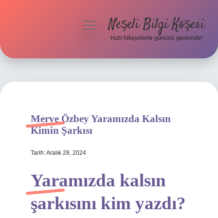
Neşeli Bilgi Köşesi
menüyü
aç
Hızlı hikayelerle gününü şenlendir!
Anasayfa
Gizlilik Politikası
Yasal Uyarı
Merve Özbey Yaramızda Kalsın
Hakkımızda
Kimin Şarkısı
Tarih: Aralık 28, 2024
Yaramızda kalsın
şarkısını kim yazdı?