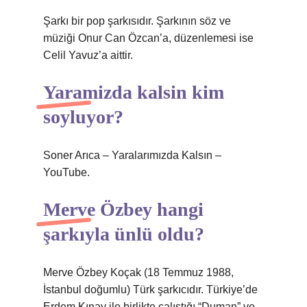
Şarkı bir pop şarkısıdır. Şarkının söz ve
müziği Onur Can Özcan’a, düzenlemesi ise
Celil Yavuz’a aittir.
Yaramizda kalsin kim
soyluyor?
Soner Arıca – Yaralarımızda Kalsın –
YouTube.
Merve Özbey hangi
şarkıyla ünlü oldu?
Merve Özbey Koçak (18 Temmuz 1988,
İstanbul doğumlu) Türk şarkıcıdır. Türkiye’de
Erdem Kınay ile birlikte çalıştığı “Duman” ve