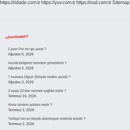
https://ridade.com.tr
https://yuv.com.tr
https://nud.com.tr
Sitemap
Sidebar
Son Yazılar
Caser Pro ne işe yarar ?
Ağustos 6, 2026
Avcılık belgemi nereden görebilirim ?
Ağustos 5, 2026
7 numara Olgun Şimşek neden ayrıldı ?
Ağustos 3, 2026
3 ayda 20 kilo vermek sağlıklı mıdır ?
Temmuz 24, 2026
Anne isminin anlamı nedir ?
Temmuz 3, 2026
Türkiye’nin en büyük alüminyum üreticisi kimdir ?
Temmuz 2, 2026