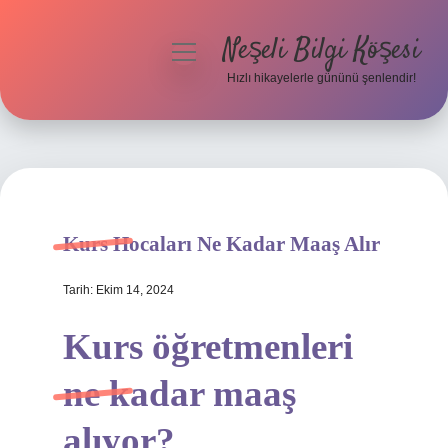
Neşeli Bilgi Köşesi
menüyü
aç
Hızlı hikayelerle gününü şenlendir!
Anasayfa
Gizlilik Politikası
Yasal Uyarı
Kurs Hocaları Ne Kadar Maaş Alır
Hakkımızda
Tarih: Ekim 14, 2024
Kurs öğretmenleri
ne kadar maaş
alıyor?