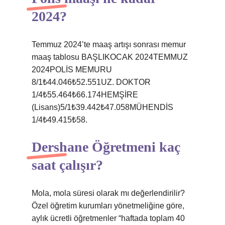
2024?
Temmuz 2024’te maaş artışı sonrası memur
maaş tablosu BAŞLIKOCAK 2024TEMMUZ
2024POLİS MEMURU
8/1₺44.046₺52.551UZ. DOKTOR
1/4₺55.464₺66.174HEMŞİRE
(Lisans)5/1₺39.442₺47.058MÜHENDİS
1/4₺49.415₺58.
Dershane Öğretmeni kaç
saat çalışır?
Mola, mola süresi olarak mı değerlendirilir?
Özel öğretim kurumları yönetmeliğine göre,
aylık ücretli öğretmenler “haftada toplam 40