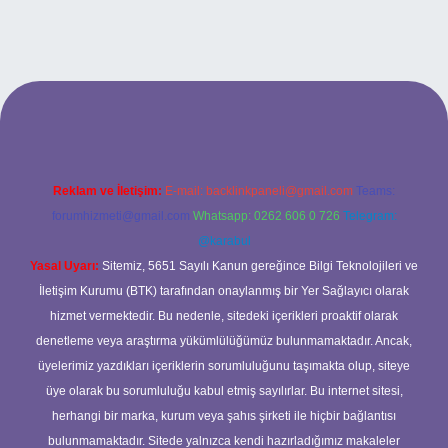
sitesi
Reklam ve İletişim:
E-mail:
backlinkpaneli@gmail.com
Teams:
forumhizmeti@gmail.com
Whatsapp: 0262 606 0 726
Telegram:
@karabul
Yasal Uyarı:
Sitemiz, 5651 Sayılı Kanun gereğince Bilgi Teknolojileri ve
İletişim Kurumu (BTK) tarafından onaylanmış bir Yer Sağlayıcı olarak
hizmet vermektedir. Bu nedenle, sitedeki içerikleri proaktif olarak
denetleme veya araştırma yükümlülüğümüz bulunmamaktadır. Ancak,
üyelerimiz yazdıkları içeriklerin sorumluluğunu taşımakta olup, siteye
üye olarak bu sorumluluğu kabul etmiş sayılırlar. Bu internet sitesi,
herhangi bir marka, kurum veya şahıs şirketi ile hiçbir bağlantısı
bulunmamaktadır. Sitede yalnızca kendi hazırladığımız makaleler