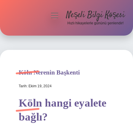
Neşeli Bilgi Köşesi
menüyü
aç
Hızlı hikayelerle gününü şenlendir!
Anasayfa
Gizlilik Politikası
Yasal Uyarı
Köln Nerenin Başkenti
Hakkımızda
Tarih: Ekim 19, 2024
Köln hangi eyalete
bağlı?