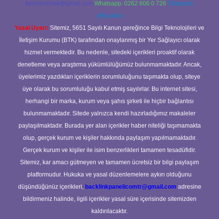
forumhizmeti@gmail.com
Whatsapp: 0262 606 0 726
Telegram:
@karabul
Yasal Uyarı:
Sitemiz, 5651 Sayılı Kanun gereğince Bilgi Teknolojileri ve
İletişim Kurumu (BTK) tarafından onaylanmış bir Yer Sağlayıcı olarak
hizmet vermektedir. Bu nedenle, sitedeki içerikleri proaktif olarak
denetleme veya araştırma yükümlülüğümüz bulunmamaktadır. Ancak,
üyelerimiz yazdıkları içeriklerin sorumluluğunu taşımakta olup, siteye
üye olarak bu sorumluluğu kabul etmiş sayılırlar. Bu internet sitesi,
herhangi bir marka, kurum veya şahıs şirketi ile hiçbir bağlantısı
bulunmamaktadır. Sitede yalnızca kendi hazırladığımız makaleler
paylaşılmaktadır. Burada yer alan içerikler haber niteliği taşımamakta
olup, gerçek kurum ve kişiler hakkında paylaşım yapılmamaktadır.
Gerçek kurum ve kişiler ile isim benzerlikleri tamamen tesadüfidir.
Sitemiz, kar amacı gütmeyen ve tamamen ücretsiz bir bilgi paylaşım
platformudur. Hukuka ve yasal düzenlemelere aykırı olduğunu
düşündüğünüz içerikleri,
backlinkpanelicomtr@gmail.com
adresine
bildirmeniz halinde, ilgili içerikler yasal süre içerisinde sitemizden
kaldırılacaktır.