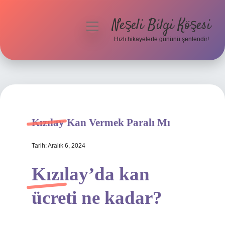
Neşeli Bilgi Köşesi
menüyü
aç
Hızlı hikayelerle gününü şenlendir!
Anasayfa
Gizlilik Politikası
Yasal Uyarı
Kızılay Kan Vermek Paralı Mı
Hakkımızda
Tarih: Aralık 6, 2024
Kızılay’da kan
ücreti ne kadar?