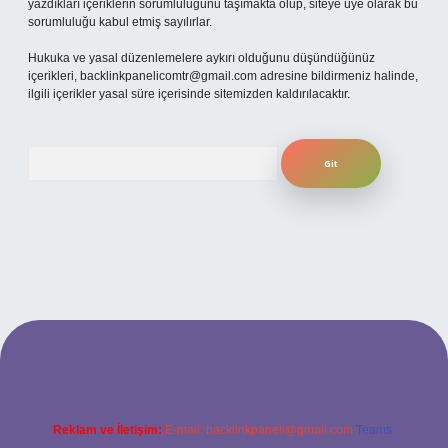
yazdıkları içeriklerin sorumluluğunu taşımakta olup, siteye üye olarak bu
sorumluluğu kabul etmiş sayılırlar.
Hukuka ve yasal düzenlemelere aykırı olduğunu düşündüğünüz
içerikleri,
backlinkpanelicomtr@gmail.com
adresine bildirmeniz halinde,
ilgili içerikler yasal süre içerisinde sitemizden kaldırılacaktır.
Arama
si
Reklam ve İletişim:
E-mail:
backlinkpaneli@gmail.com
Teams: