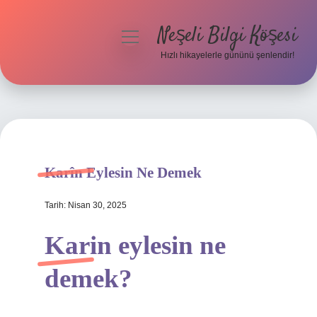
Neşeli Bilgi Köşesi
menüyü
aç
Hızlı hikayelerle gününü şenlendir!
Anasayfa
Gizlilik Politikası
Yasal Uyarı
Karîn Eylesin Ne Demek
Hakkımızda
Tarih: Nisan 30, 2025
Karin eylesin ne
demek?