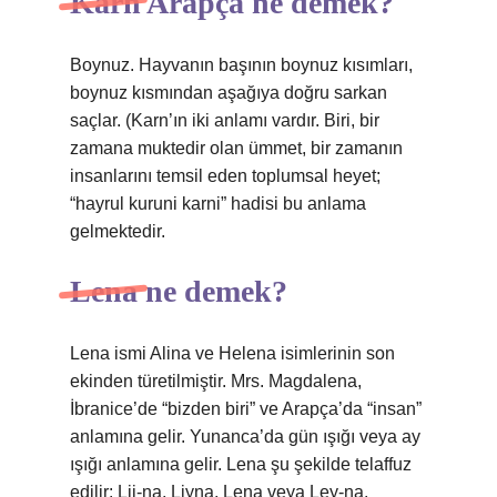
Karn Arapça ne demek?
Boynuz. Hayvanın başının boynuz kısımları,
boynuz kısmından aşağıya doğru sarkan
saçlar. (Karn’ın iki anlamı vardır. Biri, bir
zamana muktedir olan ümmet, bir zamanın
insanlarını temsil eden toplumsal heyet;
“hayrul kuruni karni” hadisi bu anlama
gelmektedir.
Lena ne demek?
Lena ismi Alina ve Helena isimlerinin son
ekinden türetilmiştir. Mrs. Magdalena,
İbranice’de “bizden biri” ve Arapça’da “insan”
anlamına gelir. Yunanca’da gün ışığı veya ay
ışığı anlamına gelir. Lena şu şekilde telaffuz
edilir: Lii-na, Liyna, Lena veya Ley-na.