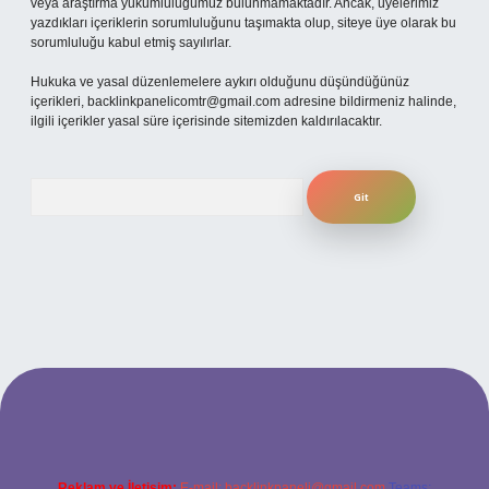
veya araştırma yükümlülüğümüz bulunmamaktadır. Ancak, üyelerimiz
yazdıkları içeriklerin sorumluluğunu taşımakta olup, siteye üye olarak bu
sorumluluğu kabul etmiş sayılırlar.
Hukuka ve yasal düzenlemelere aykırı olduğunu düşündüğünüz
içerikleri,
backlinkpanelicomtr@gmail.com
adresine bildirmeniz halinde,
ilgili içerikler yasal süre içerisinde sitemizden kaldırılacaktır.
Arama
itesi
Reklam ve İletişim:
E-mail:
backlinkpaneli@gmail.com
Teams: