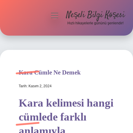
Neşeli Bilgi Köşesi
menüyü
aç
Hızlı hikayelerle gününü şenlendir!
Anasayfa
Gizlilik Politikası
Yasal Uyarı
Kara Cümle Ne Demek
Hakkımızda
Tarih: Kasım 2, 2024
Kara kelimesi hangi
cümlede farklı
anlamıyla