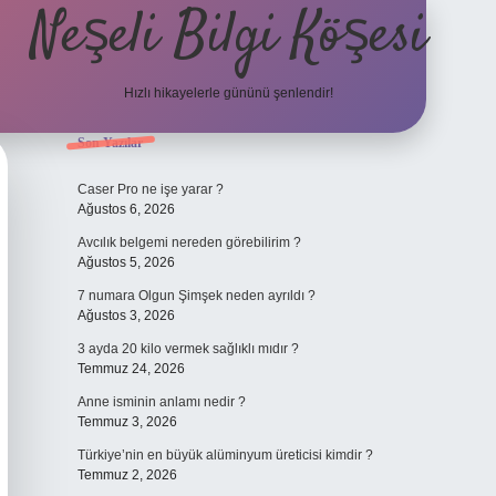
Neşeli Bilgi Köşesi
Hızlı hikayelerle gününü şenlendir!
Sidebar
Son Yazılar
ilbet bahis sit
Caser Pro ne işe yarar ?
Ağustos 6, 2026
Avcılık belgemi nereden görebilirim ?
Ağustos 5, 2026
7 numara Olgun Şimşek neden ayrıldı ?
Ağustos 3, 2026
3 ayda 20 kilo vermek sağlıklı mıdır ?
Temmuz 24, 2026
Anne isminin anlamı nedir ?
Temmuz 3, 2026
Türkiye’nin en büyük alüminyum üreticisi kimdir ?
Temmuz 2, 2026