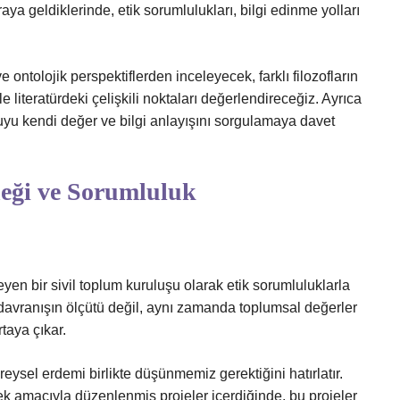
ya geldiklerinde, etik sorumlulukları, bilgi edinme yolları
 ontolojik perspektiflerden inceleyecek, farklı filozofların
le literatürdeki çelişkili noktaları değerlendireceğiz. Ayrıca
uyu kendi değer ve bilgi anlayışını sorgulamaya davet
neği ve Sorumluluk
en bir sivil toplum kuruluşu olarak etik sorumluluklarla
ş davranışın ölçütü değil, aynı zamanda toplumsal değerler
taya çıkar.
reysel erdemi birlikte düşünmemiz gerektiğini hatırlatır.
ek amacıyla düzenlenmiş projeler içerdiğinde, bu projeler