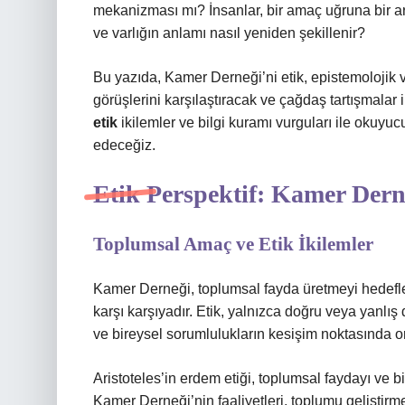
mekanizması mı? İnsanlar, bir amaç uğruna bir ara
ve varlığın anlamı nasıl yeniden şekillenir?
Bu yazıda, Kamer Derneği’ni etik, epistemolojik ve
görüşlerini karşılaştıracak ve çağdaş tartışmalar i
etik
ikilemler ve
bilgi kuramı
vurguları ile okuyuc
edeceğiz.
Etik Perspektif: Kamer Der
Toplumsal Amaç ve Etik İkilemler
Kamer Derneği, toplumsal fayda üretmeyi hedefley
karşı karşıyadır. Etik, yalnızca doğru veya yanlı
ve bireysel sorumlulukların kesişim noktasında or
Aristoteles’in erdem etiği, toplumsal faydayı ve bi
Kamer Derneği’nin faaliyetleri, toplumu geliştirm