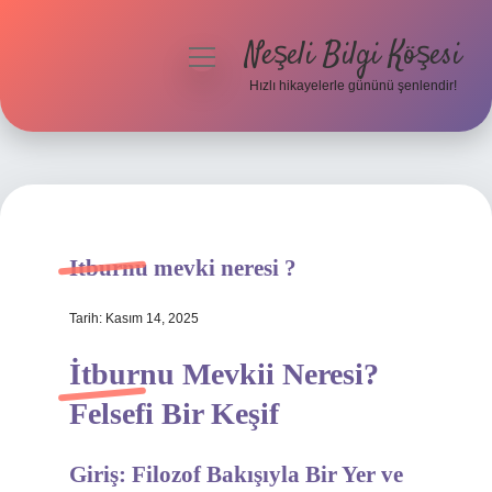
Neşeli Bilgi Köşesi
menüyü
aç
Hızlı hikayelerle gününü şenlendir!
Anasayfa
Gizlilik Politikası
Yasal Uyarı
Itburnu mevki neresi ?
Hakkımızda
Tarih: Kasım 14, 2025
İtburnu Mevkii Neresi?
Felsefi Bir Keşif
Giriş: Filozof Bakışıyla Bir Yer ve