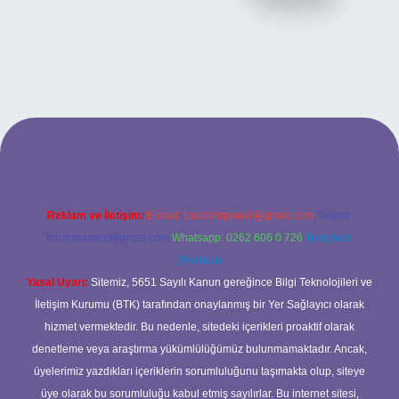
 sitesi
Reklam ve İletişim:
E-mail:
backlinkpaneli@gmail.com
Teams:
forumhizmeti@gmail.com
Whatsapp: 0262 606 0 726
Telegram:
@karabul
Yasal Uyarı:
Sitemiz, 5651 Sayılı Kanun gereğince Bilgi Teknolojileri ve
İletişim Kurumu (BTK) tarafından onaylanmış bir Yer Sağlayıcı olarak
hizmet vermektedir. Bu nedenle, sitedeki içerikleri proaktif olarak
denetleme veya araştırma yükümlülüğümüz bulunmamaktadır. Ancak,
üyelerimiz yazdıkları içeriklerin sorumluluğunu taşımakta olup, siteye
üye olarak bu sorumluluğu kabul etmiş sayılırlar. Bu internet sitesi,