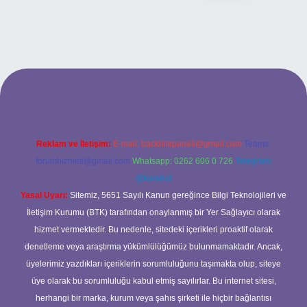
si
Reklam ve İletişim:
E-mail:
backlinkpaneli@gmail.com
Teams:
forumhizmeti@gmail.com
Whatsapp: 0262 606 0 726
Telegram:
@karabul
Yasal Uyarı:
Sitemiz, 5651 Sayılı Kanun gereğince Bilgi Teknolojileri ve
İletişim Kurumu (BTK) tarafından onaylanmış bir Yer Sağlayıcı olarak
hizmet vermektedir. Bu nedenle, sitedeki içerikleri proaktif olarak
denetleme veya araştırma yükümlülüğümüz bulunmamaktadır. Ancak,
üyelerimiz yazdıkları içeriklerin sorumluluğunu taşımakta olup, siteye
üye olarak bu sorumluluğu kabul etmiş sayılırlar. Bu internet sitesi,
herhangi bir marka, kurum veya şahıs şirketi ile hiçbir bağlantısı