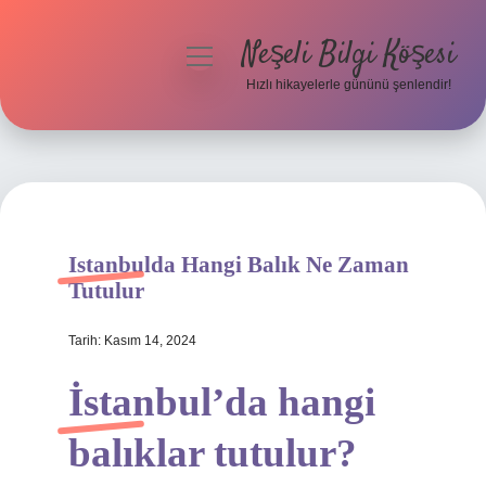
Neşeli Bilgi Köşesi
menüyü
aç
Hızlı hikayelerle gününü şenlendir!
Anasayfa
Gizlilik Politikası
Yasal Uyarı
Istanbulda Hangi Balık Ne Zaman
Hakkımızda
Tutulur
Tarih: Kasım 14, 2024
İstanbul’da hangi
balıklar tutulur?