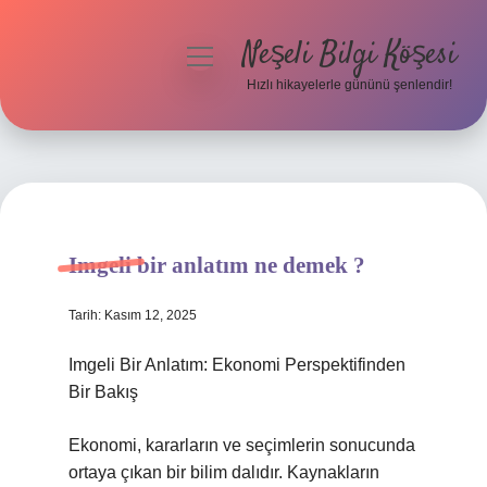
Neşeli Bilgi Köşesi
menüyü
aç
Hızlı hikayelerle gününü şenlendir!
Anasayfa
Gizlilik Politikası
Yasal Uyarı
Imgeli bir anlatım ne demek ?
Hakkımızda
Tarih: Kasım 12, 2025
Imgeli Bir Anlatım: Ekonomi Perspektifinden
Bir Bakış
Ekonomi, kararların ve seçimlerin sonucunda
ortaya çıkan bir bilim dalıdır. Kaynakların