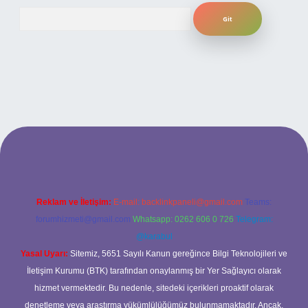
Arama
sitesi
Reklam ve İletişim:
E-mail:
backlinkpaneli@gmail.com
Teams:
forumhizmeti@gmail.com
Whatsapp: 0262 606 0 726
Telegram:
@karabul
Yasal Uyarı:
Sitemiz, 5651 Sayılı Kanun gereğince Bilgi Teknolojileri ve
İletişim Kurumu (BTK) tarafından onaylanmış bir Yer Sağlayıcı olarak
hizmet vermektedir. Bu nedenle, sitedeki içerikleri proaktif olarak
denetleme veya araştırma yükümlülüğümüz bulunmamaktadır. Ancak,