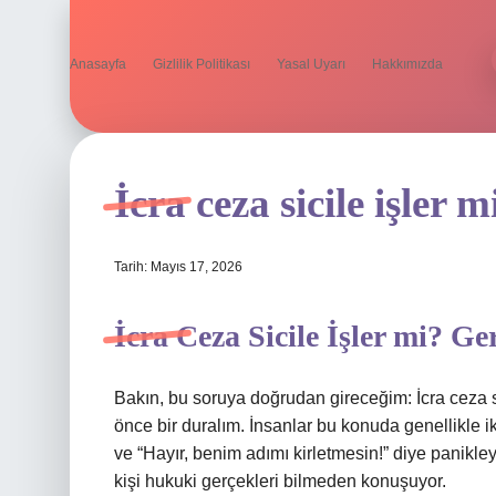
Anasayfa
Gizlilik Politikası
Yasal Uyarı
Hakkımızda
İcra ceza sicile işler m
Tarih: Mayıs 17, 2026
İcra Ceza Sicile İşler mi? G
Bakın, bu soruya doğrudan gireceğim: İcra ceza si
önce bir duralım. İnsanlar bu konuda genellikle ik
ve “Hayır, benim adımı kirletmesin!” diye panikleye
kişi hukuki gerçekleri bilmeden konuşuyor.