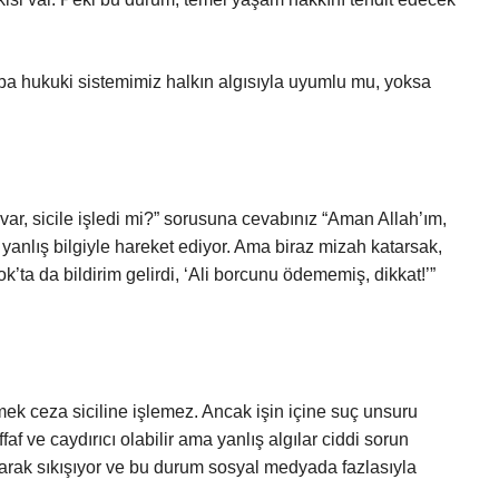
caba hukuki sistemimiz halkın algısıyla uyumlu mu, yoksa
 var, sicile işledi mi?” sorusuna cevabınız “Aman Allah’ım,
yanlış bilgiyle hareket ediyor. Ama biraz mizah katarsak,
k’ta da bildirim gelirdi, ‘Ali borcunu ödememiş, dikkat!’”
ek ceza siciline işlemez. Ancak işin içine suç unsuru
af ve caydırıcı olabilir ama yanlış algılar ciddi sorun
olarak sıkışıyor ve bu durum sosyal medyada fazlasıyla