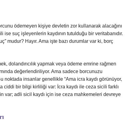
orcunu ödemeyen kişiye devletin zor kullanarak alacağını
 ise suç işleyenlerin kaydının tutulduğu bir veritabanıdır.
ç” mudur? Hayır. Ama işte bazı durumlar var ki, borç
mek, dolandırıcılık yapmak veya ödeme emrine rağmen
mında değerlendiriliyor. Ama sadece borcunuzu
 noktada insanlar genellikle “Ama icra kaydı görünüyor,
ddi bir bilgi kirliliği var: İcra kaydı ile ceza sicili farklı
in var; adli sicil kaydı için ise ceza mahkemeleri devreye
rı