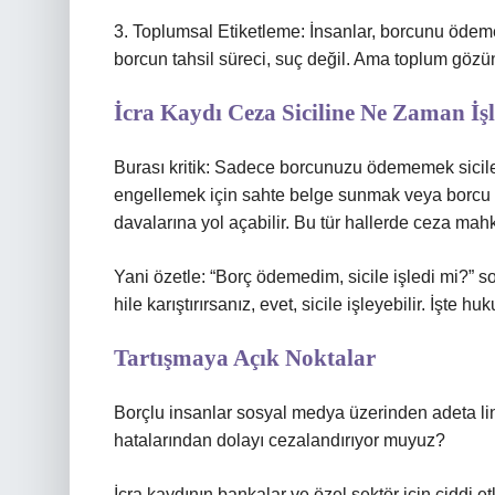
3. Toplumsal Etiketleme: İnsanlar, borcunu ödemey
borcun tahsil süreci, suç değil. Ama toplum gözün
İcra Kaydı Ceza Siciline Ne Zaman İş
Burası kritik: Sadece borcunuzu ödememek sicile
engellemek için sahte belge sunmak veya borcu b
davalarına yol açabilir. Bu tür hallerde ceza mahk
Yani özetle: “Borç ödemedim, sicile işledi mi?” s
hile karıştırırsanız, evet, sicile işleyebilir. İşte h
Tartışmaya Açık Noktalar
Borçlu insanlar sosyal medya üzerinden adeta lin
hatalarından dolayı cezalandırıyor muyuz?
İcra kaydının bankalar ve özel sektör için ciddi 