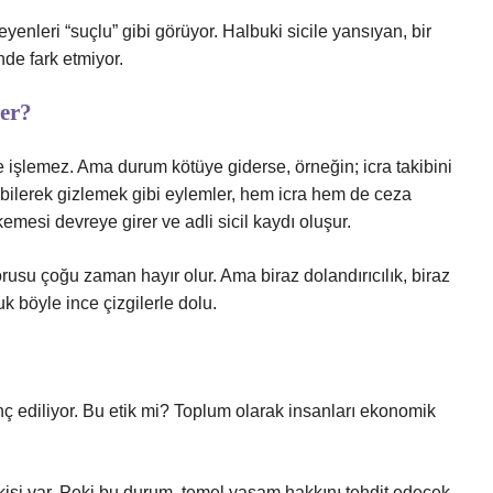
enleri “suçlu” gibi görüyor. Halbuki sicile yansıyan, bir
de fark etmiyor.
ler?
 işlemez. Ama durum kötüye giderse, örneğin; icra takibini
ilerek gizlemek gibi eylemler, hem icra hem de ceza
emesi devreye girer ve adli sicil kaydı oluşur.
orusu çoğu zaman hayır olur. Ama biraz dolandırıcılık, biraz
ukuk böyle ince çizgilerle dolu.
ç ediliyor. Bu etik mi? Toplum olarak insanları ekonomik
etkisi var. Peki bu durum, temel yaşam hakkını tehdit edecek