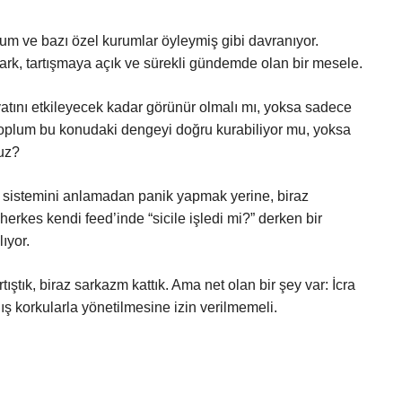
um ve bazı özel kurumlar öyleymiş gibi davranıyor.
 fark, tartışmaya açık ve sürekli gündemde olan bir mesele.
ayatını etkileyecek kadar görünür olmalı mı, yoksa sadece
? Toplum bu konudaki dengeyi doğru kurabiliyor mu, yoksa
ruz?
k sistemini anlamadan panik yapmak yerine, biraz
herkes kendi feed’inde “sicile işledi mi?” derken bir
ıyor.
rtıştık, biraz sarkazm kattık. Ama net olan bir şey var: İcra
lış korkularla yönetilmesine izin verilmemeli.