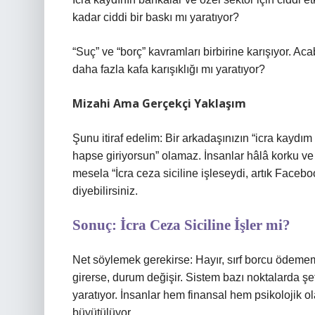
kadar ciddi bir baskı mı yaratıyor?
“Suç” ve “borç” kavramları birbirine karışıyor. A
daha fazla kafa karışıklığı mı yaratıyor?
Mizahi Ama Gerçekçi Yaklaşım
Şunu itiraf edelim: Bir arkadaşınızın “icra kaydım
hapse giriyorsun” olamaz. İnsanlar hâlâ korku ve 
mesela “İcra ceza siciline işleseydi, artık Faceboo
diyebilirsiniz.
Sonuç: İcra Ceza Siciline İşler mi?
Net söylemek gerekirse: Hayır, sırf borcu ödemem
girerse, durum değişir. Sistem bazı noktalarda şeff
yaratıyor. İnsanlar hem finansal hem psikolojik 
büyütülüyor.