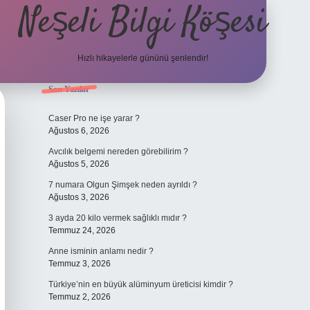
Neşeli Bilgi Köşesi
Hızlı hikayelerle gününü şenlendir!
Sidebar
Son Yazılar
ilbet bahis sites
Caser Pro ne işe yarar ?
Ağustos 6, 2026
Avcılık belgemi nereden görebilirim ?
Ağustos 5, 2026
7 numara Olgun Şimşek neden ayrıldı ?
Ağustos 3, 2026
3 ayda 20 kilo vermek sağlıklı mıdır ?
Temmuz 24, 2026
Anne isminin anlamı nedir ?
Temmuz 3, 2026
Türkiye’nin en büyük alüminyum üreticisi kimdir ?
Temmuz 2, 2026