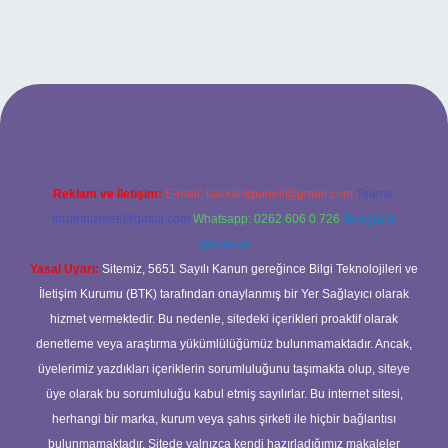
si
Reklam ve İletişim:
E-mail:
backlinkpaneli@gmail.com
Teams:
forumhizmeti@gmail.com
Whatsapp: 0262 606 0 726
Telegram:
@karabul
Yasal Uyarı:
Sitemiz, 5651 Sayılı Kanun gereğince Bilgi Teknolojileri ve
İletişim Kurumu (BTK) tarafından onaylanmış bir Yer Sağlayıcı olarak
hizmet vermektedir. Bu nedenle, sitedeki içerikleri proaktif olarak
denetleme veya araştırma yükümlülüğümüz bulunmamaktadır. Ancak,
üyelerimiz yazdıkları içeriklerin sorumluluğunu taşımakta olup, siteye
üye olarak bu sorumluluğu kabul etmiş sayılırlar. Bu internet sitesi,
herhangi bir marka, kurum veya şahıs şirketi ile hiçbir bağlantısı
bulunmamaktadır. Sitede yalnızca kendi hazırladığımız makaleler