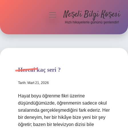
Neşeli Bilgi Köşesi
menüyü
aç
Hızlı hikayelerle gününü şenlendir!
Anasayfa
Gizlilik Politikası
Yasal Uyarı
Hercai kaç seri ?
Hakkımızda
Tarih: Mart 21, 2026
Hayat boyu öğrenme fikri üzerine
düşündüğümüzde, öğrenmenin sadece okul
sıralarında gerçekleşmediğini fark ederiz. Her
bir deneyim, her bir hikâye bize yeni bir şey
öğretir; bazen bir televizyon dizisi bile