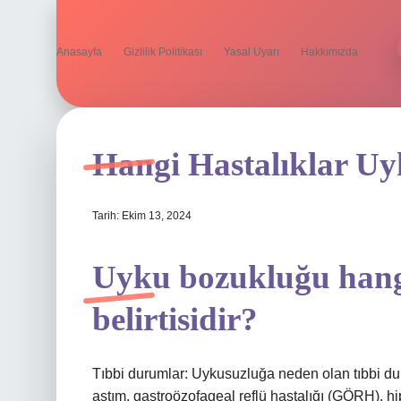
Anasayfa
Gizlilik Politikası
Yasal Uyarı
Hakkımızda
Hangi Hastalıklar U
Tarih: Ekim 13, 2024
Uyku bozukluğu hangi
belirtisidir?
Tıbbi durumlar: Uykusuzluğa neden olan tıbbi duru
astım, gastroözofageal reflü hastalığı (GÖRH), hi