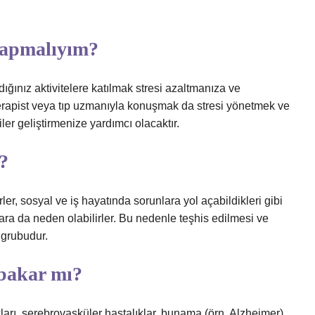
yapmalıyım?
dığınız aktivitelere katılmak stresi azaltmanıza ve
 terapist veya tıp uzmanıyla konuşmak da stresi yönetmek ve
iler geliştirmenize yardımcı olacaktır.
?
ler, sosyal ve iş hayatında sorunlara yol açabildikleri gibi
ara da neden olabilirler. Bu nedenle teşhis edilmesi ve
 grubudur.
bakar mı?
ları, serebrovasküler hastalıklar, bunama (örn. Alzheimer),