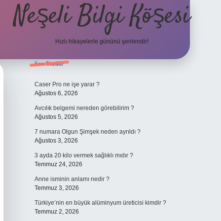
Neşeli Bilgi Köşesi
Hızlı hikayelerle gününü şenlendir!
Sidebar
Son Yazılar
ilbet bahis sites
Caser Pro ne işe yarar ?
Ağustos 6, 2026
Avcılık belgemi nereden görebilirim ?
Ağustos 5, 2026
7 numara Olgun Şimşek neden ayrıldı ?
Ağustos 3, 2026
3 ayda 20 kilo vermek sağlıklı mıdır ?
Temmuz 24, 2026
Anne isminin anlamı nedir ?
Temmuz 3, 2026
Türkiye’nin en büyük alüminyum üreticisi kimdir ?
Temmuz 2, 2026