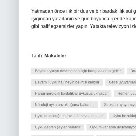
Yatmadan önce ılık bir duş ve bir bardak ılık süt
ışığından yararlanın ve gün boyunca içeride kalı
gibi hafif egzersizler yapın. Yatakta televizyon 
Tarih:
Makaleler
Beynin uykuya dalamaması için hangi doktora gidilir
Boz
Devamlı uyku hali neyin belirtisi olabilir
Gece uyuyamamak
Hangi nörolojik hastalıklar uykusuzluk yapar
Hemen uyu
Nöroloji uyku bozukluğuna bakar mı
Stresten uyuyamıy
Uyku bozukluğu tedavi edilmezse ne olur
Uyku bozukluğ
Uyku getiren şeyler nelerdir
Uykum var ama uyuyamıyo