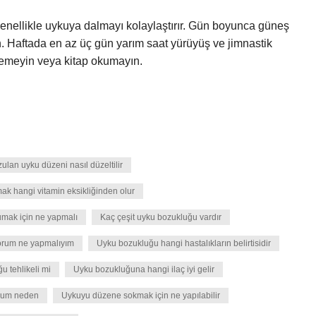
 genellikle uykuya dalmayı kolaylaştırır. Gün boyunca güneş
n. Haftada en az üç gün yarım saat yürüyüş ve jimnastik
izlemeyin veya kitap okumayın.
ulan uyku düzeni nasıl düzeltilir
 hangi vitamin eksikliğinden olur
mak için ne yapmalı
Kaç çeşit uyku bozukluğu vardır
orum ne yapmalıyım
Uyku bozukluğu hangi hastalıkların belirtisidir
u tehlikeli mi
Uyku bozukluğuna hangi ilaç iyi gelir
rum neden
Uykuyu düzene sokmak için ne yapılabilir