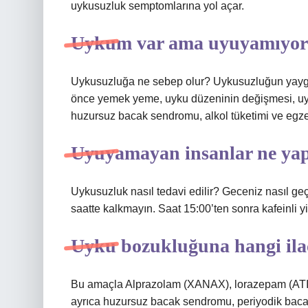
uykusuzluk semptomlarına yol açar.
Uykum var ama uyuyamıyo
Uykusuzluğa ne sebep olur? Uykusuzluğun yaygı
önce yemek yeme, uyku düzeninin değişmesi, uyku
huzursuz bacak sendromu, alkol tüketimi ve egzers
Uyuyamayan insanlar ne ya
Uykusuzluk nasıl tedavi edilir? Geceniz nasıl g
saatte kalkmayın. Saat 15:00’ten sonra kafeinli y
Uyku bozukluğuna hangi ilaç 
Bu amaçla Alprazolam (XANAX), lorazepam (ATI
ayrıca huzursuz bacak sendromu, periyodik bacak 