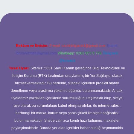
si
Reklam ve İletişim:
E-mail:
backlinkpaneli@gmail.com
Teams:
forumhizmeti@gmail.com
Whatsapp: 0262 606 0 726
Telegram:
@karabul
Yasal Uyarı:
Sitemiz, 5651 Sayılı Kanun gereğince Bilgi Teknolojileri ve
İletişim Kurumu (BTK) tarafından onaylanmış bir Yer Sağlayıcı olarak
hizmet vermektedir. Bu nedenle, sitedeki içerikleri proaktif olarak
denetleme veya araştırma yükümlülüğümüz bulunmamaktadır. Ancak,
üyelerimiz yazdıkları içeriklerin sorumluluğunu taşımakta olup, siteye
üye olarak bu sorumluluğu kabul etmiş sayılırlar. Bu internet sitesi,
herhangi bir marka, kurum veya şahıs şirketi ile hiçbir bağlantısı
bulunmamaktadır. Sitede yalnızca kendi hazırladığımız makaleler
paylaşılmaktadır. Burada yer alan içerikler haber niteliği taşımamakta