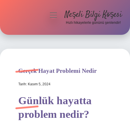
Neşeli Bilgi Köşesi
menüyü
aç
Hızlı hikayelerle gününü şenlendir!
Anasayfa
Gizlilik Politikası
Yasal Uyarı
Gerçek Hayat Problemi Nedir
Hakkımızda
Tarih: Kasım 5, 2024
Günlük hayatta
problem nedir?