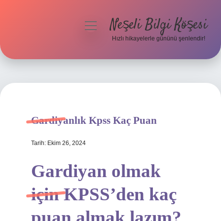
Neşeli Bilgi Köşesi
menüyü
aç
Hızlı hikayelerle gününü şenlendir!
Anasayfa
Gizlilik Politikası
Yasal Uyarı
Gardiyanlık Kpss Kaç Puan
Hakkımızda
Tarih: Ekim 26, 2024
Gardiyan olmak
için KPSS’den kaç
puan almak lazım?