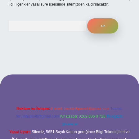
ilgili içerikler yasal süre içerisinde sitemizden kaldırılacaktır.
Arama
ahis sitesi
Reklam ve İletişim:
E-mail:
backlinkpaneli@gmail.com
Teams:
forumhizmeti@gmail.com
Whatsapp: 0262 606 0 726
Telegram:
@karabul
Yasal Uyarı:
Sitemiz, 5651 Sayılı Kanun gereğince Bilgi Teknolojileri ve